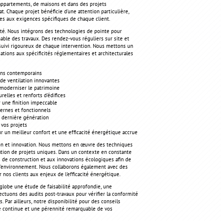
'appartements, de maisons et dans des projets
at. Chaque projet bénéficie d'une attention particulière,
odes aux exigences spécifiques de chaque client.
nité. Nous intégrons des technologies de pointe pour
able des travaux. Des rendez-vous réguliers sur site et
e suivi rigoureux de chaque intervention. Nous mettons un
ations aux spécificités réglementaires et architecturales
gns contemporains
 de ventilation innovantes
t moderniser le patrimoine
elles et renforts d'édifices
r une finition impeccable
ernes et fonctionnels
 dernière génération
 vos projets
ur un meilleur confort et une efficacité énergétique accrue
on et innovation. Nous mettons en œuvre des techniques
sation de projets uniques. Dans un contexte en constante
 de construction et aux innovations écologiques afin de
l'environnement. Nous collaborons également avec des
 nos clients aux enjeux de l'efficacité énergétique.
globe une étude de faisabilité approfondie, une
fectuons des audits post-travaux pour vérifier la conformité
s. Par ailleurs, notre disponibilité pour des conseils
e continue et une pérennité remarquable de vos