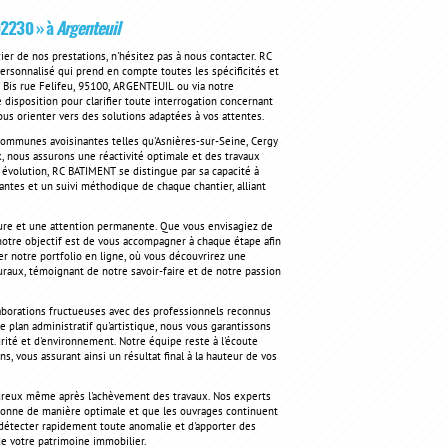
92230 » à
Argenteuil
 de nos prestations, n'hésitez pas à nous contacter. RC
ersonnalisé qui prend en compte toutes les spécificités et
0 Bis rue Felifeu, 95100, ARGENTEUIL ou via notre
 disposition pour clarifier toute interrogation concernant
ous orienter vers des solutions adaptées à vos attentes.
 communes avoisinantes telles qu'Asnières-sur-Seine, Cergy
ux, nous assurons une réactivité optimale et des travaux
e évolution, RC BATIMENT se distingue par sa capacité à
antes et un suivi méthodique de chaque chantier, alliant
re et une attention permanente. Que vous envisagiez de
notre objectif est de vous accompagner à chaque étape afin
ter notre portfolio en ligne, où vous découvrirez une
turaux, témoignant de notre savoir-faire et de notre passion
laborations fructueuses avec des professionnels reconnus
plan administratif qu'artistique, nous vous garantissons
rité et d'environnement. Notre équipe reste à l'écoute
, vous assurant ainsi un résultat final à la hauteur de vos
oureux même après l'achèvement des travaux. Nos experts
ctionne de manière optimale et que les ouvrages continuent
détecter rapidement toute anomalie et d'apporter des
 de votre patrimoine immobilier.