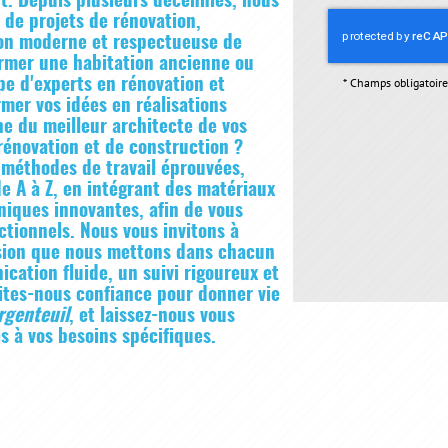
ient. Depuis plusieurs décennies, nous
 de projets de rénovation,
sion moderne et respectueuse de
ormer une habitation ancienne ou
ipe d'experts en rénovation et
*
Champs obligatoire
mer vos idées en réalisations
he du meilleur architecte de vos
rénovation et de construction ?
 méthodes de travail éprouvées,
e A à Z, en intégrant des matériaux
niques innovantes, afin de vous
nctionnels. Nous vous invitons à
assion que nous mettons dans chacun
cation fluide, un suivi rigoureux et
ites-nous confiance pour donner vie
rgenteuil
, et laissez-nous vous
s à vos besoins spécifiques.