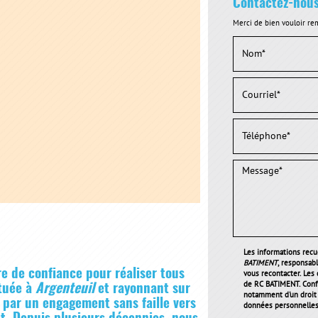
Contactez-nou
Merci de bien vouloir rem
Les informations recue
BATIMENT
, responsab
e de confiance pour réaliser tous
vous recontacter. Les
de RC BATIMENT. Conf
ituée à
Argenteuil
et rayonnant sur
notamment d'un droit d
e par un engagement sans faille vers
données personnelles 