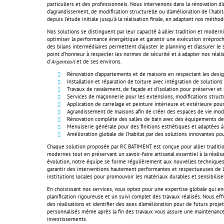
particuliers et des professionnels. Nous intervenons dans la rénovation d
d'agrandissement, de modification structurelle ou d'amélioration de l'habit
depuis l'étude initiale jusqu'à la réalisation finale, en adaptant nos méth
Nos solutions se distinguent par leur capacité à allier tradition et moder
optimiser la performance énergétique et garantir une exécution irréproch
des bilans intermédiaires permettent d'ajuster le planning et d'assurer l
point d'honneur à respecter les normes de sécurité et à adapter nos réalis
d'
Argenteuil
et de ses environs.
Rénovation d'appartements et de maisons en respectant les desi
Installation et réparation de toiture avec intégration de solutions
Travaux de ravalement, de façade et d'isolation pour préserver e
Services de maçonnerie pour les extensions, modifications structur
Application de carrelage et peinture intérieure et extérieure pou
Agrandissement de maisons afin de créer des espaces de vie mod
Rénovation complète des salles de bain avec des équipements de
Menuiserie générale pour des finitions esthétiques et adaptées à
Amélioration globale de l'habitat par des solutions innovantes po
Chaque solution proposée par RC BATIMENT est conçue pour allier traditi
modernes tout en préservant un savoir-faire artisanal essentiel à la réali
évolution, notre équipe se forme régulièrement aux nouvelles techniques
garantir des interventions hautement performantes et respectueuses de 
institutions locales pour promouvoir les matériaux durables et sensibiliser
En choisissant nos services, vous optez pour une expertise globale qui en
planification rigoureuse et un suivi complet des travaux réalisés. Nous ef
des réalisations et identifier des axes d'amélioration pour de futurs projet
personnalisés même après la fin des travaux vous assure une maintenanc
investissements.