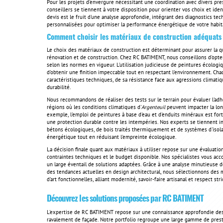
Pour les projets d'envergure nécessitant une coordination avec divers pre
conseillers se tiennent à votre disposition pour orienter vos choix et id
devis est le fruit d'une analyse approfondie, intégrant des diagnostics t
personnalisées pour optimiser la performance énergétique de votre habita
Comment choisir les matériaux de construction adéquats
Le choix des matériaux de construction est déterminant pour assurer la qu
rénovation et de construction. Chez RC BATIMENT, nous conseillons d'opter
selon les normes en vigueur. L'utilisation judicieuse de peintures écologi
d'obtenir une finition impeccable tout en respectant l'environnement. Ch
caractéristiques techniques, de sa résistance face aux agressions climati
durabilité.
Nous recommandons de réaliser des tests sur le terrain pour évaluer l'adh
régions où les conditions climatiques d'
Argenteuil
peuvent impacter la lon
exemple, l'emploi de peintures à base d'eau et d'enduits minéraux est for
une protection durable contre les intempéries. Nos experts se tiennent inf
bétons écologiques, de bois traités thermiquement et de systèmes d'isolat
énergétique tout en réduisant l'empreinte écologique.
La décision finale quant aux matériaux à utiliser repose sur une évaluatio
contraintes techniques et le budget disponible. Nos spécialistes vous ac
un large éventail de solutions adaptées. Grâce à une analyse minutieuse 
des tendances actuelles en design architectural, nous sélectionnons des
d'art fonctionnelles, alliant modernité, savoir-faire artisanal et respect 
Découvrez les solutions proposées par RC BATIMENT
L'expertise de RC BATIMENT repose sur une connaissance approfondie des s
ravalement de façade. Notre portfolio regroupe une large gamme de prest