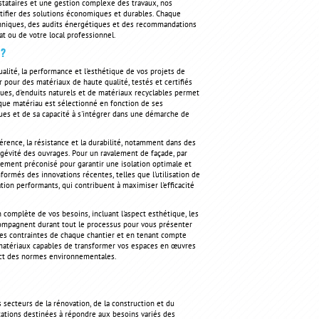
stataires et une gestion complexe des travaux, nos
entifier des solutions économiques et durables. Chaque
echniques, des audits énergétiques et des recommandations
t ou de votre local professionnel.
 ?
alité, la performance et l'esthétique de vos projets de
 pour des matériaux de haute qualité, testés et certifiés
ques, d'enduits naturels et de matériaux recyclables permet
aque matériau est sélectionné en fonction de ses
ques et de sa capacité à s'intégrer dans une démarche de
érence, la résistance et la durabilité, notamment dans des
gévité des ouvrages. Pour un ravalement de façade, par
tement préconisé pour garantir une isolation optimale et
ormés des innovations récentes, telles que l'utilisation de
ion performants, qui contribuent à maximiser l'efficacité
n complète de vos besoins, incluant l'aspect esthétique, les
compagnent durant tout le processus pour vous présenter
des contraintes de chaque chantier et en tenant compte
 matériaux capables de transformer vos espaces en œuvres
strict des normes environnementales.
ecteurs de la rénovation, de la construction et du
ations destinées à répondre aux besoins variés des