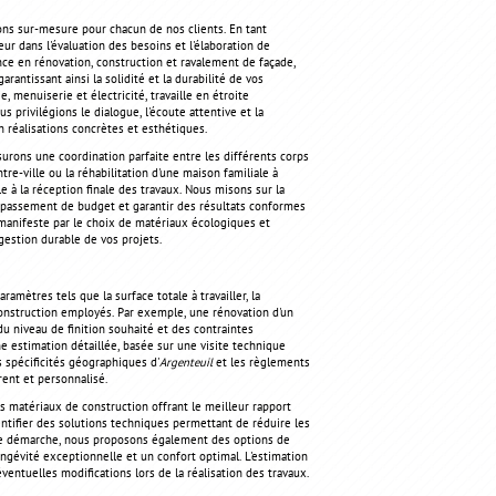
ons sur-mesure pour chacun de nos clients. En tant
ur dans l'évaluation des besoins et l'élaboration de
nce en rénovation, construction et ravalement de façade,
antissant ainsi la solidité et la durabilité de vos
 menuiserie et électricité, travaille en étroite
privilégions le dialogue, l'écoute attentive et la
n réalisations concrètes et esthétiques.
urons une coordination parfaite entre les différents corps
e-ville ou la réhabilitation d'une maison familiale à
le à la réception finale des travaux. Nous misons sur la
dépassement de budget et garantir des résultats conformes
 manifeste par le choix de matériaux écologiques et
gestion durable de vos projets.
mètres tels que la surface totale à travailler, la
onstruction employés. Par exemple, une rénovation d'un
u niveau de finition souhaité et des contraintes
 estimation détaillée, basée sur une visite technique
 spécificités géographiques d'
Argenteuil
et les règlements
rent et personnalisé.
 matériaux de construction offrant le meilleur rapport
dentifier des solutions techniques permettant de réduire les
tte démarche, nous proposons également des options de
ngévité exceptionnelle et un confort optimal. L'estimation
ventuelles modifications lors de la réalisation des travaux.