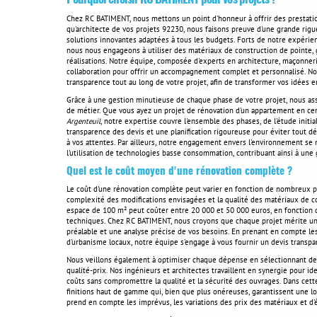
Chez RC BATIMENT, nous mettons un point d'honneur à offrir des prestati
qu'architecte de vos projets 92230, nous faisons preuve d'une grande rigue
solutions innovantes adaptées à tous les budgets. Forts de notre expérie
nous nous engageons à utiliser des matériaux de construction de pointe, gar
réalisations. Notre équipe, composée d'experts en architecture, maçonnerie,
collaboration pour offrir un accompagnement complet et personnalisé. Nous 
transparence tout au long de votre projet, afin de transformer vos idées e
Grâce à une gestion minutieuse de chaque phase de votre projet, nous ass
de métier. Que vous ayez un projet de rénovation d'un appartement en centr
Argenteuil
, notre expertise couvre l'ensemble des phases, de l'étude initia
transparence des devis et une planification rigoureuse pour éviter tout 
à vos attentes. Par ailleurs, notre engagement envers l'environnement se
l'utilisation de technologies basse consommation, contribuant ainsi à une 
Quel est le coût moyen d'une rénovation complète ?
Le coût d'une rénovation complète peut varier en fonction de nombreux para
complexité des modifications envisagées et la qualité des matériaux de c
espace de 100 m² peut coûter entre 20 000 et 50 000 euros, en fonction d
techniques. Chez RC BATIMENT, nous croyons que chaque projet mérite une
préalable et une analyse précise de vos besoins. En prenant en compte les
d'urbanisme locaux, notre équipe s'engage à vous fournir un devis transpa
Nous veillons également à optimiser chaque dépense en sélectionnant des
qualité-prix. Nos ingénieurs et architectes travaillent en synergie pour i
coûts sans compromettre la qualité et la sécurité des ouvrages. Dans ce
finitions haut de gamme qui, bien que plus onéreuses, garantissent une lo
prend en compte les imprévus, les variations des prix des matériaux et d'é