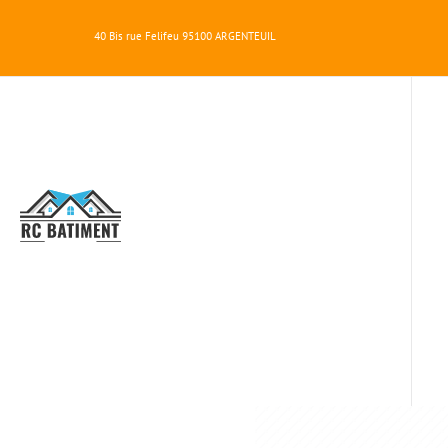
40 Bis rue Felifeu
95100
ARGENTEUIL
RC
BATIMENT
ARCHI