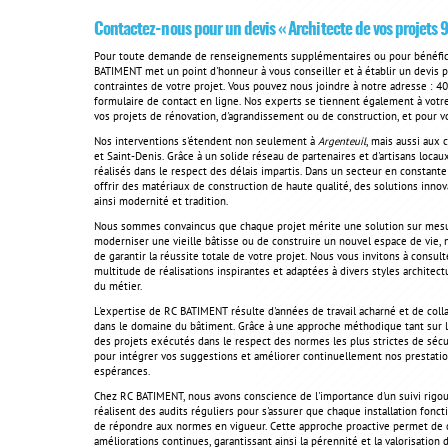
Contactez-nous pour un devis « Architecte de vos projets 
Pour toute demande de renseignements supplémentaires ou pour bénéficier
BATIMENT met un point d'honneur à vous conseiller et à établir un devis p
contraintes de votre projet. Vous pouvez nous joindre à notre adresse : 4
formulaire de contact en ligne. Nos experts se tiennent également à votre
vos projets de rénovation, d'agrandissement ou de construction, et pour v
Nos interventions s'étendent non seulement à
Argenteuil
, mais aussi aux
et Saint-Denis. Grâce à un solide réseau de partenaires et d'artisans loca
réalisés dans le respect des délais impartis. Dans un secteur en constant
offrir des matériaux de construction de haute qualité, des solutions innov
ainsi modernité et tradition.
Nous sommes convaincus que chaque projet mérite une solution sur mesu
moderniser une vieille bâtisse ou de construire un nouvel espace de vie, 
de garantir la réussite totale de votre projet. Nous vous invitons à consul
multitude de réalisations inspirantes et adaptées à divers styles architec
du métier.
L'expertise de RC BATIMENT résulte d'années de travail acharné et de col
dans le domaine du bâtiment. Grâce à une approche méthodique tant sur le 
des projets exécutés dans le respect des normes les plus strictes de sécu
pour intégrer vos suggestions et améliorer continuellement nos prestations
espérances.
Chez RC BATIMENT, nous avons conscience de l'importance d'un suivi rig
réalisent des audits réguliers pour s'assurer que chaque installation fon
de répondre aux normes en vigueur. Cette approche proactive permet de 
améliorations continues, garantissant ainsi la pérennité et la valorisation