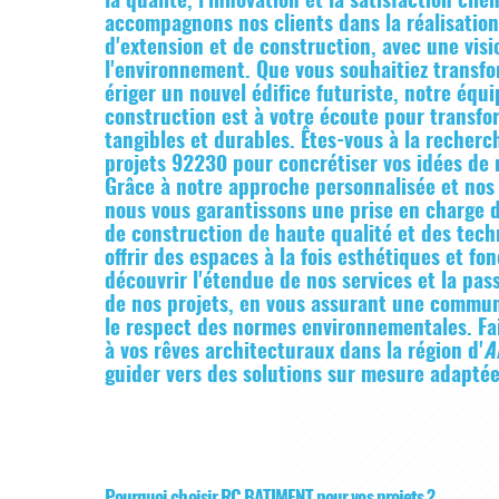
la qualité, l'innovation et la satisfaction cl
accompagnons nos clients dans la réalisation
d'extension et de construction, avec une vi
l'environnement. Que vous souhaitiez transf
ériger un nouvel édifice futuriste, notre équ
construction est à votre écoute pour transfor
tangibles et durables. Êtes-vous à la recherc
projets 92230 pour concrétiser vos idées de 
Grâce à notre approche personnalisée et nos
nous vous garantissons une prise en charge d
de construction de haute qualité et des tech
offrir des espaces à la fois esthétiques et fo
découvrir l'étendue de nos services et la p
de nos projets, en vous assurant une communi
le respect des normes environnementales. Fa
à vos rêves architecturaux dans la région d'
A
guider vers des solutions sur mesure adaptée
Pourquoi choisir RC BATIMENT pour vos projets ?