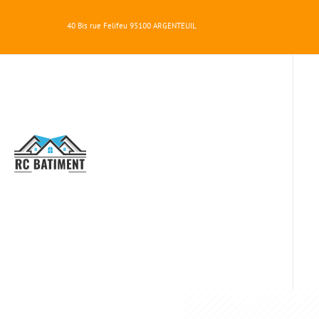
40 Bis rue Felifeu
95100
ARGENTEUIL
RC
BATIMENT