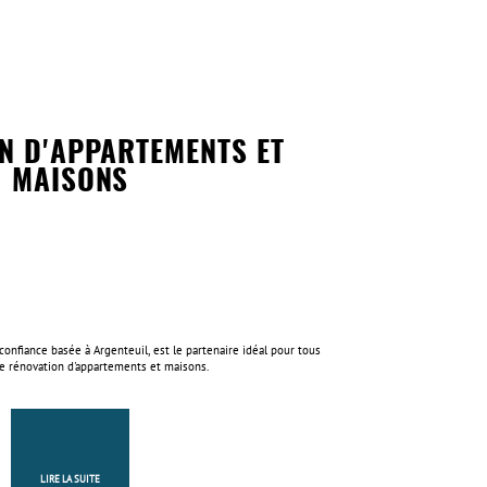
N D'APPARTEMENTS ET
MAISONS
onfiance basée à Argenteuil, est le partenaire idéal pour tous
de rénovation d'appartements et maisons.
LIRE LA SUITE