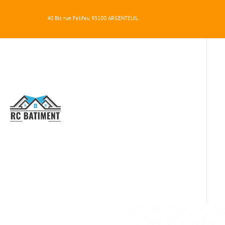
40 Bis rue Felifeu
95100
ARGENTEUIL
RC
BATIMENT
CO