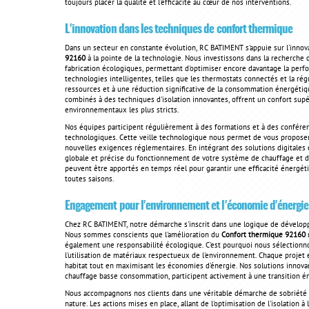
toujours placer la qualité et l'efficacité au cœur de nos interventions.
L'innovation dans les techniques de confort thermique
Dans un secteur en constante évolution, RC BATIMENT s'appuie sur l'innov
92160
à la pointe de la technologie. Nous investissons dans la recherch
fabrication écologiques, permettant d'optimiser encore davantage la perfo
technologies intelligentes, telles que les thermostats connectés et la ré
ressources et à une réduction significative de la consommation énergétiq
combinés à des techniques d'isolation innovantes, offrent un confort supé
environnementaux les plus stricts.
Nos équipes participent régulièrement à des formations et à des conféren
technologiques. Cette veille technologique nous permet de vous proposer
nouvelles exigences réglementaires. En intégrant des solutions digitales 
globale et précise du fonctionnement de votre système de chauffage et de 
peuvent être apportés en temps réel pour garantir une efficacité énergét
toutes saisons.
Engagement pour l'environnement et l'économie d'énergie
Chez RC BATIMENT, notre démarche s'inscrit dans une logique de dévelop
Nous sommes conscients que l'amélioration du
Confort thermique 92160
n
également une responsabilité écologique. C'est pourquoi nous sélectionn
l'utilisation de matériaux respectueux de l'environnement. Chaque projet
habitat tout en maximisant les économies d'énergie. Nos solutions innovan
chauffage basse consommation, participent activement à une transition é
Nous accompagnons nos clients dans une véritable démarche de sobriété 
nature. Les actions mises en place, allant de l'optimisation de l'isolation à