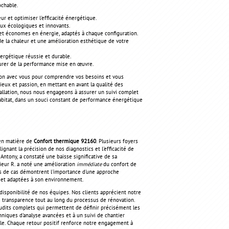
ochable.
r et optimiser l'efficacité énergétique.
ux écologiques et innovants.
et économes en énergie, adaptés à chaque configuration.
de la chaleur et une amélioration esthétique de votre
rgétique réussie et durable.
surer de la performance mise en œuvre.
tion avec vous pour comprendre vos besoins et vous
eux et passion, en mettant en avant la qualité des
tallation, nous nous engageons à assurer un suivi complet
 habitat, dans un souci constant de performance énergétique
 en matière de
Confort thermique 92160
. Plusieurs foyers
gnant la précision de nos diagnostics et l'efficacité de
ntony, a constaté une baisse significative de sa
eur R. a noté une amélioration
immédiate
du confort de
des de cas démontrent l'importance d'une approche
 et adaptées à son environnement.
disponibilité de nos équipes. Nos clients apprécient notre
e transparence tout au long du processus de rénovation.
audits complets qui permettent de définir précisément les
hniques d'analyse avancées et à un suivi de chantier
ble. Chaque retour positif renforce notre engagement à