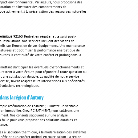
mpact environnemental. Par ailleurs, nous proposons des
ioration et d'instaurer des comportements de
bue activement à la préservation des ressources naturelles
hermique 92160
, l'entretien régulier et le suivi post-
s installations. Nos services incluent des visites de
seils sur l'entretien de vos équipements. Une maintenance
maturées et d'optimiser la performance énergétique de
ssurons la continuité de votre confort et prolongeons la
rmettant d'anticiper les éventuels dysfonctionnements et
s restent à votre écoute pour répondre à toute question ou
 une satisfaction durable. La qualité de notre service
rtise, savent adapter leurs interventions aux spécificités
 évolutions technologiques.
dans la région d'Antony
le amélioration de l'habitat ; il illustre un véritable
 bien immobilier. Chez RC BATIMENT, nous cultivons une
nement. Nos conseils s'appuient sur une analyse
 faille pour vous proposer des solutions durables et
rance.
s à l'isolation thermique, à la modernisation des systèmes
néficier d'un confort optimal en toute saison. La région