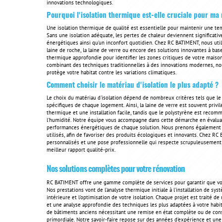
innovations technologiques.
Pourquoi l'isolation thermique est-elle cruciale pour ma
Une isolation thermique de qualité est essentielle pour maintenir une te
Sans une isolation adéquate, les pertes de chaleur deviennent significativ
énergétiques ainsi qu'un inconfort quotidien. Chez RC BATIMENT, nous uti
laine de roche, la laine de verre ou encore des solutions innovantes à ba
thermique approfondie pour identifier les zones critiques de votre maison,
combinant des techniques traditionnelles à des innovations modernes, no
protège votre habitat contre les variations climatiques.
Comment choisir le matériau d'isolation le plus adapté ?
Le choix du matériau d'isolation dépend de nombreux critères tels que le c
spécifiques de chaque logement. Ainsi, la laine de verre est souvent privi
thermique et une installation facile, tandis que le polystyrène est recom
l'humidité. Notre équipe vous accompagne dans cette démarche en évaluan
performances énergétiques de chaque solution. Nous prenons également
utilisés, afin de favoriser des produits écologiques et innovants. Chez R
personnalisés et une pose professionnelle qui respecte scrupuleusement l
meilleur rapport qualité-prix.
Nos solutions complètes pour votre rénovation
RC BATIMENT offre une gamme complète de services pour garantir que vo
Nos prestations vont de l'analyse thermique initiale à l'installation de sy
intérieure et l'optimisation de votre isolation. Chaque projet est traité 
et une analyse approfondie des techniques les plus adaptées à votre habita
de bâtiments anciens nécessitant une remise en état complète ou de cons
primordiale. Notre savoir-faire repose sur des années d'expérience et un