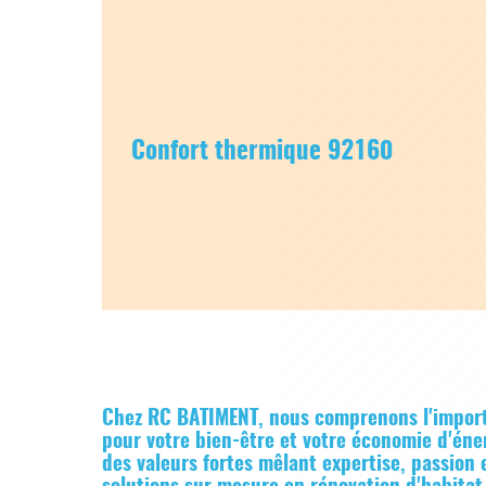
Confort thermique 92160
Chez RC BATIMENT, nous comprenons l'impo
pour votre bien-être et votre économie d'én
des valeurs fortes mêlant expertise, passion e