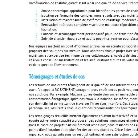
d'amélioration de l'habitat, garantissant ainsi une qualité de service irrépr
Analyse thermique approfondie pour identifier les pertes de chaleu
Isolation performante des combles, murs et sols avec des matéria
Installation et maintenance de systèmes de chauffage modernes 
Rénovation intérieure complète visant une meilleure répartition 
habitation.
Conseils et accompagnement personnalisé pour une transition éne
Suivi de chantier rigoureux et audits post-intervention pour s'as
Nos équipes mettent un point d'honneur à travailler en étroite collabora
proposer des solutions sur mesure. Nous abordons chaque projet avec séri
matériaux et l'expertise technique de nos collaborateurs. Au-delà de l'ins
et à vous conseiller sur l'entretien et les améliorations futures de votre
et de respect de l'environnement.
Témoignages et études de cas
Les retours de nos clients témoignent de la qualité de nos interventions
ayant fait appel à RC BATIMENT partagent leurs expériences positives, souli
nos solutions. Par exemple, Madame L., résidente d'un ancien immeuble à A
consommation énergétique après nos travaux d'isolation. De même, Monsi
son domicile, lui permettant de traverser l'hiver sans inconfort. Ces étu
personnalisée, assurant à chaque client des recommandations spécifiques
Les témoignages recueillis mettent également en avant la réactivité et la 
écoute active, notre capacité à proposer des solutions innovantes et notr
Dans le cadre de projets particulièrement ambitieux, nous réalisons des 
points d'amélioration et de planifier des actions adaptées. Grâce à des tec
rigoureux, nous garantissons un résultat optimal et une satisfaction dura