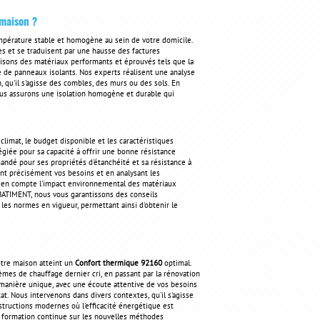
 maison ?
mpérature stable et homogène au sein de votre domicile.
es et se traduisent par une hausse des factures
lisons des matériaux performants et éprouvés tels que la
se de panneaux isolants. Nos experts réalisent une analyse
 qu'il s'agisse des combles, des murs ou des sols. En
us assurons une isolation homogène et durable qui
limat, le budget disponible et les caractéristiques
légiée pour sa capacité à offrir une bonne résistance
mandé pour ses propriétés d'étanchéité et sa résistance à
t précisément vos besoins et en analysant les
 en compte l'impact environnemental des matériaux
C BATIMENT, nous vous garantissons des conseils
es normes en vigueur, permettant ainsi d'obtenir le
tre maison atteint un
Confort thermique 92160
optimal.
stèmes de chauffage dernier cri, en passant par la rénovation
de manière unique, avec une écoute attentive de vos besoins
t. Nous intervenons dans divers contextes, qu'il s'agisse
tructions modernes où l'efficacité énergétique est
e formation continue sur les nouvelles méthodes