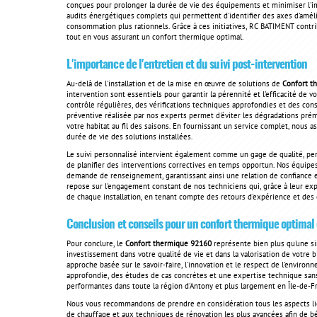
conçues pour prolonger la durée de vie des équipements et minimiser l'i
audits énergétiques complets qui permettent d'identifier des axes d'amél
consommation plus rationnels. Grâce à ces initiatives, RC BATIMENT contri
tout en vous assurant un confort thermique optimal.
L'importance de l'entretien et du suivi post-intervention
Au-delà de l'installation et de la mise en œuvre de solutions de
Confort t
intervention sont essentiels pour garantir la pérennité et l'efficacité de vo
contrôle régulières, des vérifications techniques approfondies et des con
préventive réalisée par nos experts permet d'éviter les dégradations pré
votre habitat au fil des saisons. En fournissant un service complet, nous a
durée de vie des solutions installées.
Le suivi personnalisé intervient également comme un gage de qualité, pe
de planifier des interventions correctives en temps opportun. Nos équipe
demande de renseignement, garantissant ainsi une relation de confiance et
repose sur l'engagement constant de nos techniciens qui, grâce à leur expe
de chaque installation, en tenant compte des retours d'expérience et des
Conclusion et conseils pour un confort thermique optimal 
Pour conclure, le
Confort thermique 92160
représente bien plus qu'une simp
investissement dans votre qualité de vie et dans la valorisation de votre
approche basée sur le savoir-faire, l'innovation et le respect de l'environ
approfondie, des études de cas concrètes et une expertise technique sans
performantes dans toute la région d'Antony et plus largement en Île-de-F
Nous vous recommandons de prendre en considération tous les aspects lié
de chauffage et aux techniques de rénovation les plus avancées afin de bé