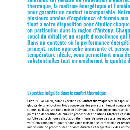
solutions sur mesure en rénovation d'habitat.
thermique, la maîtrise énergétique et l'améli
pour garantir un confort incomparable. Notre
plusieurs années d'expérience et formée aux 
tient à votre disposition pour étudier chaque
en particulier dans la région d'Antony. Chaqu
souci du détail et un esprit d'excellence qu
Dans un contexte où la performance énergéti
priment, notre approche innovante et personn
température idéale, vous permettant ainsi de
substantielles tout en améliorant la qualité d
Expertise inégalée dans le confort thermique
Chez RC BATIMENT, notre expertise en
Confort thermique 92160
s'appuie 
globale de la rénovation. Nous concevons des projets en tenant compte de
clients, qu'il s'agisse d'une maison individuelle ou d'un appartement ancie
points de déperdition de chaleur, proposer des solutions adaptées et ins
parfaite des techniques d'isolation thermique, de pose de systèmes mod
votre environnement pour rendre votre maison plus confortable et respec
une volonté de proposer des services durables et respectueux des normes 