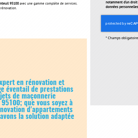
notamment d'un droit d
enteuil 95100
avec une gamme complète de services.
données personnelles 
 rénovation.
*
Champs obligatoire
xpert en rénovation et
e éventail de prestations
ojets de
maçonnerie
l 95100
; que vous soyez à
énovation d'appartements
 avons la solution adaptée