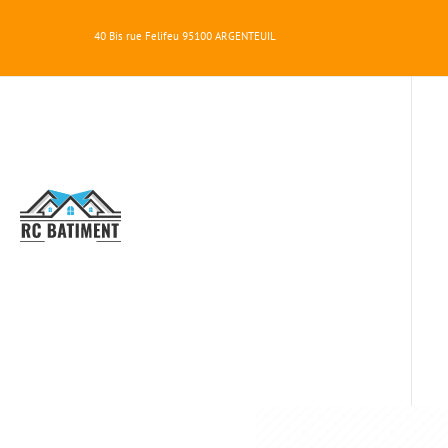
40 Bis rue Felifeu
95100
ARGENTEUIL
RC
BATIMENT
MAÇONNERIE D' AR