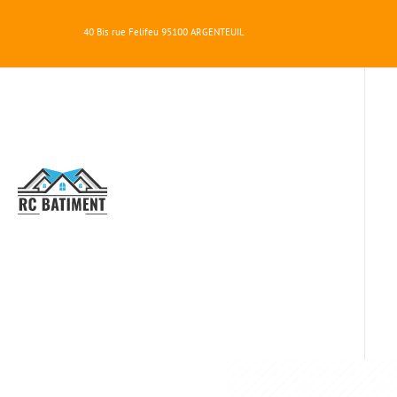
40 Bis rue Felifeu
95100
ARGENTEUIL
RC
BATIMENT
MEILLEUR TRA