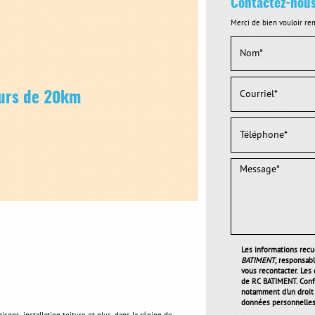
Contactez-nou
Merci de bien vouloir rem
ours de 20km
Les informations recue
BATIMENT
, responsab
vous recontacter. Les
de RC BATIMENT. Conf
notamment d'un droit d
données personnelles 