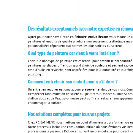
Des résultats exceptionnels avec notre expertise en rénova
Opter pour notre savoir-faire en
Peinture, enduit Bezons
vous assure un re
peintures et enduits de qualité améliore non seulement l'esthétique mais 
personnalisées répondent aux normes les plus strictes du secteur.
Quel type de peinture convient à votre intérieur ?
Choisir le bon type de peinture est essentiel pour obtenir le fini souhaité
peintures acryliques offrent un grand choix de couleurs et sèchent rapi
base d'huile, en revanche, sont appréciées pour leur durabilité et leur fin
plus long.
Comment entretenir son enduit pour qu'il dure ?
Un entretien régulier est crucial pour préserver l'enduit de vos murs. C
d'empêcher l'accumulation de saleté qui peut ternir l'aspect du mur. Si d
chiffon doux et de l'eau savonneuse peut suffire à restaurer son apparence
endommager la surface.
Nos solutions complètes pour tous vos projets
Chez RC BATIMENT, nous mettons un point d'honneur à transformer vos es
Notre processus inclut une consultation initiale où nous évaluons vos bes
professionnels passent à l'action en suivant un plan détaillé pour garantir 