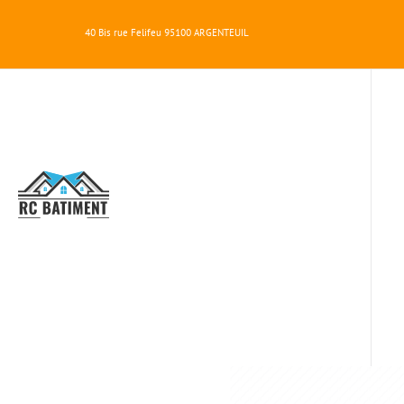
40 Bis rue Felifeu
95100
ARGENTEUIL
RC
BATIMENT
P