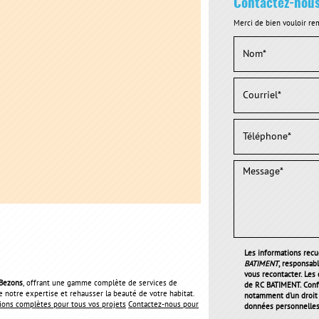
Contactez-nou
Merci de bien vouloir rem
Les informations recue
BATIMENT
, responsab
vous recontacter. Les
 Bezons
, offrant une gamme complète de services de
de RC BATIMENT. Conf
e notre expertise et rehausser la beauté de votre habitat.
notamment d'un droit d
ions complètes pour tous vos projets
Contactez-nous pour
données personnelles 