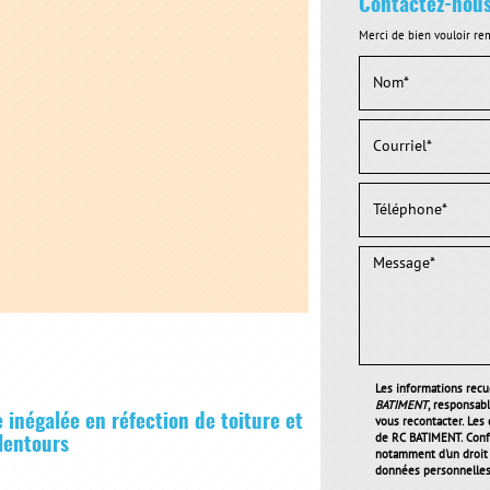
Contactez-nou
Merci de bien vouloir rem
Les informations recue
BATIMENT
, responsab
 inégalée en réfection de toiture et
vous recontacter. Les
de RC BATIMENT. Conf
alentours
notamment d'un droit d
données personnelles 