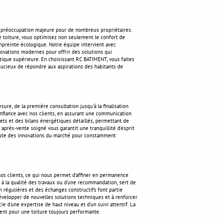
ne préoccupation majeure pour de nombreux propriétaires.
re toiture, vous optimisez non seulement le confort de
mpreinte écologique. Notre équipe intervient avec
nnovations modernes pour offrir des solutions qui
ique supérieure. En choisissant RC BATIMENT, vous faites
soucieux de répondre aux aspirations des habitants de
re, de la première consultation jusqu'à la finalisation
onfiance avec nos clients, en assurant une communication
lets et des bilans énergétiques détaillés, permettant de
après-vente soigné vous garantit une tranquillité d'esprit
écoute des innovations du marché pour constamment
os clients, ce qui nous permet d'affiner en permanence
t à la qualité des travaux ou d'une recommandation, sert de
n régulières et des échanges constructifs font partie
évelopper de nouvelles solutions techniques et à renforcer
ie d'une expertise de haut niveau et d'un suivi attentif. La
ent pour une toiture toujours performante.