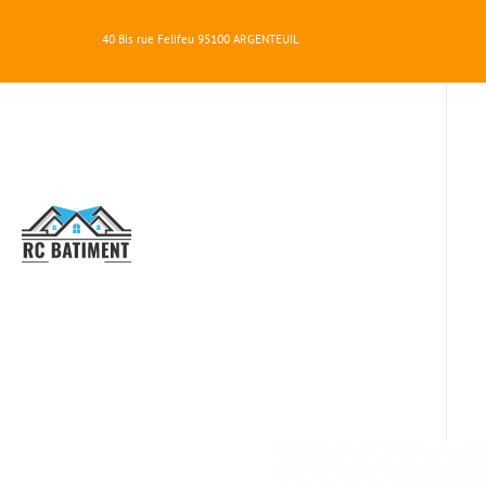
40 Bis rue Felifeu
95100
ARGENTEUIL
RC
BATIMENT
RÉ