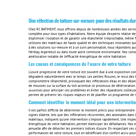
Une réfection de toiture sur-mesure pour des résultats du
Chez RC BATIMENT, nous offrons depuis de nombreuses années des services
complète pour tous types d'habitations. Notre équipe d'experts réalise des
d'optimiser l'isolation et de garantir une étanchéité irréprochable, même 
utilisons des matériaux de haute qualité et des techniques innovantes qui 
à des solutions sur-mesure et à un suivi personnalisé, nous répondons aux 
Herblay, Argenteuil ou dans toute autre commune environnante. Nos consei
amélioration notable de l'efficacité énergétique de votre habitation.
Les causes et conséquences de l'usure de votre toiture
L'usure progressive de votre toiture est souvent due à une exposition con
dégradent naturellement avec le temps. Les petites fissures, le recul des 
compromettre l'étanchéité, provoquant des infiltrations d'eau et des déper
de mousses sur la surface du toit accentue ce processus de détérioration.
essentiels
pour anticiper ces problèmes et éviter des réparations coûteuses
permet de prévenir les risques majeurs et de planifier un programme de 
Comment identifier le moment idéal pour une interventi
Il est parfois difficile de déterminer le moment précis pour entreprendre 
signes d'alerte, tels que des infiltrations récurrentes, des anomalies dans
matériaux, indiquent qu'une intervention s'impose rapidement. Une inspectio
énergétique de votre habitation, permet d'anticiper les défaillances. Nos
annuelle afin de détecter les premiers indices d'usure. En respectant ces c
performances de votre toiture, tout en bénéficiant d'un confort accru pour