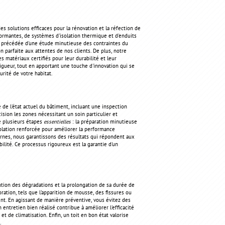
 solutions efficaces pour la rénovation et la réfection de
formantes, de systèmes d'isolation thermique et d'enduits
st précédée d'une étude minutieuse des contraintes du
 parfaite aux attentes de nos clients. De plus, notre
matériaux certifiés pour leur durabilité et leur
gueur, tout en apportant une touche d'innovation qui se
urité de votre habitat.
de l'état actuel du bâtiment, incluant une inspection
ision les zones nécessitant un soin particulier et
de plusieurs étapes
essentielles
: la préparation minutieuse
solation renforcée pour améliorer la performance
ernes, nous garantissons des résultats qui répondent aux
ilité. Ce processus rigoureux est la garantie d'un
ention des dégradations et la prolongation de sa durée de
ation, tels que l'apparition de mousse, des fissures ou
ent. En agissant de manière préventive, vous évitez des
entretien bien réalisé contribue à améliorer l'efficacité
t de climatisation. Enfin, un toit en bon état valorise
.