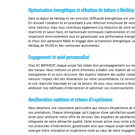
Optimisation énergétique et réfection de toiture à Herblay
Dans la région de Herblay et ses environs, l'efficacité énergétique est u
En révisant l'isolation et en procédant à une réfection minutieuse de vot
votre intérieur, mais vous contribuez également à la réduction de votre e
réactivité et savoir-faire, en harmonisant techniques traditionnelles et i
respectent l'environnement tout en garantissant une performance énergét
le choix d'un partenaire fiable et engagé dans la transition énergétique, 
Herblay, de 95100 et des communes avoisinantes.
Engagement et suivi personnalisé
Chez RC BATIMENT, chaque projet fait l'objet d'un accompagnement sur-mesu
des travaux. Nous mettons un point d'honneur à établir une relation de c
transparente et un suivi récurrent. Nos experts réalisent des audits comp
mesurer l'impact réel des rénovations sur votre consommation. Ce service 
et une réactivité maximale en cas de besoin. De plus, nous restons à l'
améliorer nos méthodes d'intervention et optimiser vos investissements.
Amélioration continue et retours d'expérience
Nous attachons une importance particulière aux retours d'expérience de n
nos prestations. Chaque témoignage, qu'il s'agisse d'une satisfaction quan
levier pour améliorer notre offre de services. Des enquêtes de satisfactio
intégrante de notre démarche qualité. Cette écoute active nous incite à d
nos protocoles d'intervention, garantissant ainsi que chaque projet bénéfic
synergie entre innovation et expérience reste au cœur de notre engagem