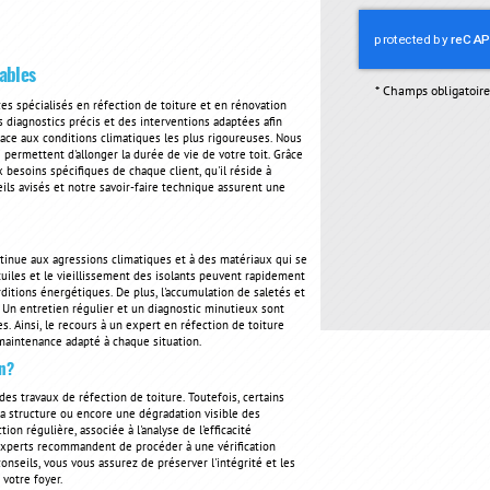
rables
*
Champs obligatoire
 spécialisés en réfection de toiture et en rénovation
 diagnostics précis et des interventions adaptées afin
face aux conditions climatiques les plus rigoureuses. Nous
permettent d'allonger la durée de vie de votre toit. Grâce
besoins spécifiques de chaque client, qu'il réside à
ls avisés et notre savoir-faire technique assurent une
tinue aux agressions climatiques et à des matériaux qui se
tuiles et le vieillissement des isolants peuvent rapidement
ditions énergétiques. De plus, l'accumulation de saletés et
 Un entretien régulier et un diagnostic minutieux sont
. Ainsi, le recours à un expert en réfection de toiture
maintenance adapté à chaque situation.
on?
des travaux de réfection de toiture. Toutefois, certains
 la structure ou encore une dégradation visible des
n régulière, associée à l'analyse de l'efficacité
 experts recommandent de procéder à une vérification
onseils, vous vous assurez de préserver l'intégrité et les
 votre foyer.