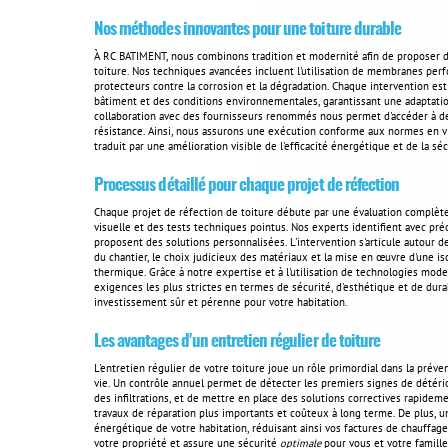
Nos méthodes innovantes pour une toiture durable
À RC BATIMENT, nous combinons tradition et modernité afin de proposer des
toiture. Nos techniques avancées incluent l'utilisation de membranes per
protecteurs contre la corrosion et la dégradation. Chaque intervention e
bâtiment et des conditions environnementales, garantissant une adaptation
collaboration avec des fournisseurs renommés nous permet d'accéder à des 
résistance. Ainsi, nous assurons une exécution conforme aux normes en vi
traduit par une amélioration visible de l'efficacité énergétique et de la séc
Processus détaillé pour chaque projet de réfection
Chaque projet de réfection de toiture débute par une évaluation complète 
visuelle et des tests techniques pointus. Nos experts identifient avec préc
proposent des solutions personnalisées. L'intervention s'articule autour 
du chantier, le choix judicieux des matériaux et la mise en œuvre d'une i
thermique. Grâce à notre expertise et à l'utilisation de technologies mod
exigences les plus strictes en termes de sécurité, d'esthétique et de durab
investissement sûr et pérenne pour votre habitation.
Les avantages d'un entretien régulier de toiture
L'entretien régulier de votre toiture joue un rôle primordial dans la prév
vie. Un contrôle annuel permet de détecter les premiers signes de détérior
des infiltrations, et de mettre en place des solutions correctives rapidem
travaux de réparation plus importants et coûteux à long terme. De plus, un 
énergétique de votre habitation, réduisant ainsi vos factures de chauffage e
votre propriété et assure une sécurité
optimale
pour vous et votre famille