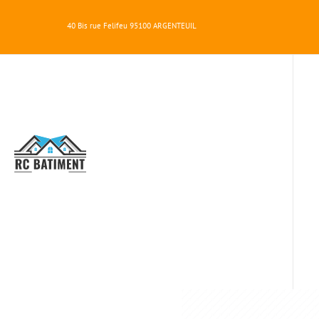
40 Bis rue Felifeu
95100
ARGENTEUIL
RC
BATIMENT
RÉHABI