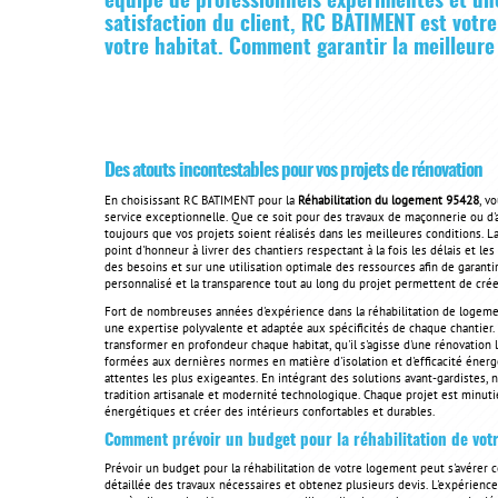
équipe de professionnels expérimentés et un
satisfaction du client, RC BATIMENT est votre
votre habitat. Comment garantir la meilleure
Des atouts incontestables pour vos projets de rénovation
En choisissant RC BATIMENT pour la
Réhabilitation du logement 95428
, v
service exceptionnelle. Que ce soit pour des travaux de maçonnerie ou d
toujours que vos projets soient réalisés dans les meilleures conditions. La
point d'honneur à livrer des chantiers respectant à la fois les délais et l
des besoins et sur une utilisation optimale des ressources afin de garantir
personnalisé et la transparence tout au long du projet permettent de crée
Fort de nombreuses années d'expérience dans la réhabilitation de logem
une expertise polyvalente et adaptée aux spécificités de chaque chantier
transformer en profondeur chaque habitat, qu'il s'agisse d'une rénovation 
formées aux dernières normes en matière d'isolation et d'efficacité éner
attentes les plus exigeantes. En intégrant des solutions avant-gardistes,
tradition artisanale et modernité technologique. Chaque projet est minut
énergétiques et créer des intérieurs confortables et durables.
Comment prévoir un budget pour la réhabilitation de vot
Prévoir un budget pour la réhabilitation de votre logement peut s'avérer
détaillée des travaux nécessaires et obtenez plusieurs devis. L'expérienc