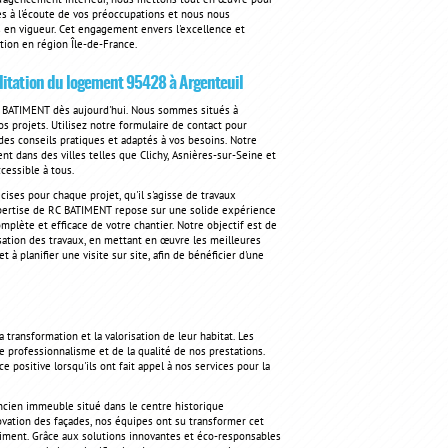
 d'agencement intérieur, nous mettons tout en œuvre pour
es à l'écoute de vos préoccupations et nous nous
s en vigueur. Cet engagement envers l'excellence et
tion en région Île-de-France.
litation du logement 95428
à Argenteuil
C BATIMENT dès aujourd'hui. Nous sommes situés à
s projets. Utilisez notre formulaire de contact pour
es conseils pratiques et adaptés à vos besoins. Notre
 dans des villes telles que Clichy, Asnières-sur-Seine et
cessible à tous.
ses pour chaque projet, qu'il s'agisse de travaux
'expertise de RC BATIMENT repose sur une solide expérience
omplète et efficace de votre chantier. Notre objectif est de
lisation des travaux, en mettant en œuvre les meilleures
à planifier une visite sur site, afin de bénéficier d'une
ransformation et la valorisation de leur habitat. Les
 professionnalisme et de la qualité de nos prestations.
 positive lorsqu'ils ont fait appel à nos services pour la
ancien immeuble situé dans le centre historique
énovation des façades, nos équipes ont su transformer cet
timent. Grâce aux solutions innovantes et éco-responsables