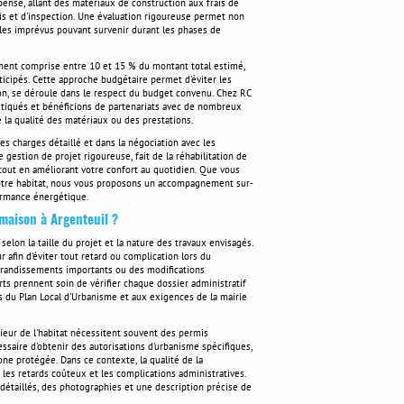
pense, allant des matériaux de construction aux frais de
is et d'inspection. Une évaluation rigoureuse permet non
les imprévus pouvant survenir durant les phases de
ment comprise entre 10 et 15 % du montant total estimé,
ticipés. Cette approche budgétaire permet d'éviter les
ion, se déroule dans le respect du budget convenu. Chez RC
stiqués et bénéficions de partenariats avec de nombreux
 la qualité des matériaux ou des prestations.
es charges détaillé et dans la négociation avec les
 gestion de projet rigoureuse, fait de la réhabilitation de
tout en améliorant votre confort au quotidien. Que vous
votre habitat, nous vous proposons un accompagnement sur-
ormance énergétique.
maison à Argenteuil ?
elon la taille du projet et la nature des travaux envisagés.
 afin d'éviter tout retard ou complication lors du
randissements importants ou des modifications
rts prennent soin de vérifier chaque dossier administratif
 du Plan Local d'Urbanisme et aux exigences de la mairie
ieur de l'habitat nécessitent souvent des permis
ssaire d'obtenir des autorisations d'urbanisme spécifiques,
one protégée. Dans ce contexte, la qualité de la
 les retards coûteux et les complications administratives.
détaillés, des photographies et une description précise de