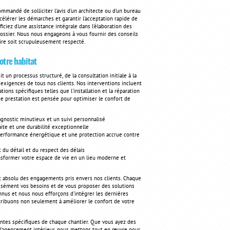
ommandé de solliciter l'avis d'un architecte ou d'un bureau
célérer les démarches et garantir l'acceptation rapide de
ciez d'une assistance intégrale dans l'élaboration des
dossier. Nous nous engageons à vous fournir des conseils
aire soit scrupuleusement respecté.
otre habitat
it un processus structuré, de la consultation initiale à la
x exigences de tous nos clients. Nos interventions incluent
ons spécifiques telles que l'installation et la réparation
que prestation est pensée pour optimiser le confort de
gnostic minutieux et un suivi personnalisé
aite et une durabilité exceptionnelle
 performance énergétique et une protection accrue contre
 du détail et du respect des délais
nsformer votre espace de vie en un lieu moderne et
 absolu des engagements pris envers nos clients. Chaque
récisément vos besoins et de vous proposer des solutions
nus et nous nous efforçons d'intégrer les dernières
ntribuons non seulement à améliorer le confort de votre
intes spécifiques de chaque chantier. Que vous ayez des