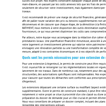
succès d'un projet. Nos experts conseillent d'analyser chaque poste de dé
main-d'œuvre, en passant par les coûts annexes tels que les frais de perm
seulement de sécuriser votre investissement, mais également d'anticiper 
travaux.
Il est recommandé de prévoir une marge de sécurité financière, générale
afin de pallier toute variation des prix ou besoins supplémentaires non an
déconvenues et de s'assurer que chaque étape, de la démolition à la finit
BATIMENT, nous mettons à votre disposition des outils d'estimation sophi
fournisseurs, ce qui nous permet d'optimiser les coûts sans compromettre
Par ailleurs, notre équipe vous accompagne dans la rédaction d'un cahier d
prestataires locaux. Une planification financière minutieuse, associée à une
votre logement un investissement pérenne qui valorise votre patrimoine 
envisagiez une rénovation partielle ou une transformation complète de 
mesure, adapté à vos contraintes économiques et à vos objectifs de perf
Quels sont les permis nécessaires pour une extension de 
Pour une extension à Argenteuil, le permis de construire peut être requis s
Il est
impératif
de se renseigner sur les réglementations locales en vigueur
lancement de vos travaux. Dans de nombreux cas, notamment pour des ag
structurelles, des autorisations spécifiques sont indispensables. Nos expe
pour s'assurer que toutes les démarches sont conformes aux prescriptions
d'Argenteuil.
Les extensions dépassant une certaine surface ou modifiant l'aspect extér
supplémentaires. Outre le permis de construire standard, il peut être néce
notamment si votre projet se situe à proximité d'un site classé ou d'une z
préparation du dossier de demande joue un rôle crucial et permet d'éviter
Nous vous conseillons de préparer un dossier complet, incluant des plans 
l'ensemble des interventions prévues.