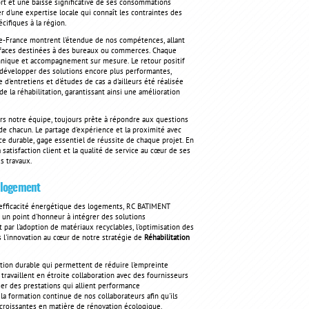
ort et une baisse significative de ses consommations
 d'une expertise locale qui connaît les contraintes des
cifiques à la région.
-de-France montrent l'étendue de nos compétences, allant
surfaces destinées à des bureaux ou commerces. Chaque
chnique et accompagnement sur mesure. Le retour positif
développer des solutions encore plus performantes,
'entretiens et d'études de cas a d'ailleurs été réalisée
 la réhabilitation, garantissant ainsi une amélioration
rs notre équipe, toujours prête à répondre aux questions
de chacun. Le partage d'expérience et la proximité avec
e durable, gage essentiel de réussite de chaque projet. En
 satisfaction client et la qualité de service au cœur de ses
s travaux.
u logement
l'efficacité énergétique des logements, RC BATIMENT
un point d'honneur à intégrer des solutions
par l'adoption de matériaux recyclables, l'optimisation des
ns l'innovation au cœur de notre stratégie de
Réhabilitation
tion durable qui permettent de réduire l'empreinte
ravaillent en étroite collaboration avec des fournisseurs
er des prestations qui allient performance
a formation continue de nos collaborateurs afin qu'ils
croissantes en matière de rénovation écologique.