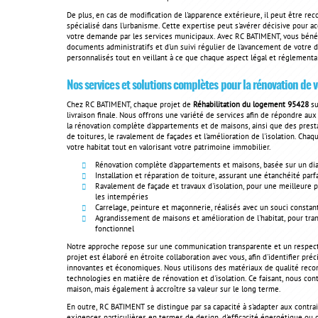
De plus, en cas de modification de l'apparence extérieure, il peut être rec
spécialisé dans l'urbanisme. Cette expertise peut s'avérer décisive pour ac
votre demande par les services municipaux. Avec RC BATIMENT, vous bénéfi
documents administratifs et d'un suivi régulier de l'avancement de votre 
personnalisés tout en veillant à ce que chaque aspect légal et réglement
Nos services et solutions complètes pour la rénovation de v
Chez RC BATIMENT, chaque projet de
Réhabilitation du logement 95428
su
livraison finale. Nous offrons une variété de services afin de répondre au
la rénovation complète d'appartements et de maisons, ainsi que des prestati
de toitures, le ravalement de façades et l'amélioration de l'isolation. Cha
votre habitat tout en valorisant votre patrimoine immobilier.
Rénovation complète d'appartements et maisons, basée sur un dia
Installation et réparation de toiture, assurant une étanchéité parf
Ravalement de façade et travaux d'isolation, pour une meilleure
les intempéries
Carrelage, peinture et maçonnerie, réalisés avec un souci constant
Agrandissement de maisons et amélioration de l'habitat, pour tra
fonctionnel
Notre approche repose sur une communication transparente et un respect
projet est élaboré en étroite collaboration avec vous, afin d'identifier p
innovantes et économiques. Nous utilisons des matériaux de qualité recon
technologies en matière de rénovation et d'isolation. Ce faisant, nous co
maison, mais également à accroître sa valeur sur le long terme.
En outre, RC BATIMENT se distingue par sa capacité à s'adapter aux contra