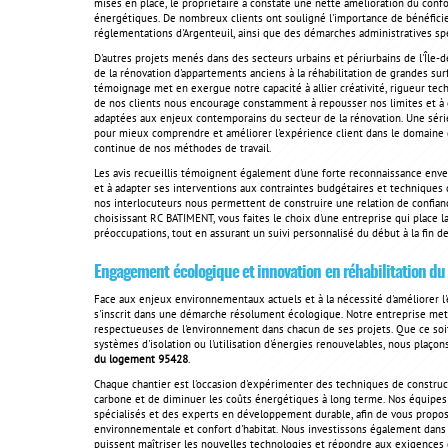
mises en place, le propriétaire a constaté une nette amélioration du conf
énergétiques. De nombreux clients ont souligné l'importance de bénéficier
réglementations d'Argenteuil, ainsi que des démarches administratives spé
D'autres projets menés dans des secteurs urbains et périurbains de l'Île
de la rénovation d'appartements anciens à la réhabilitation de grandes 
témoignage met en exergue notre capacité à allier créativité, rigueur te
de nos clients nous encourage constamment à repousser nos limites et à 
adaptées aux enjeux contemporains du secteur de la rénovation. Une série d
pour mieux comprendre et améliorer l'expérience client dans le domaine de
continue de nos méthodes de travail.
Les avis recueillis témoignent également d'une forte reconnaissance enve
et à adapter ses interventions aux contraintes budgétaires et techniques 
nos interlocuteurs nous permettent de construire une relation de confianc
choisissant RC BATIMENT, vous faites le choix d'une entreprise qui place la
préoccupations, tout en assurant un suivi personnalisé du début à la fin de
Engagement écologique et innovation en réhabilitation d
Face aux enjeux environnementaux actuels et à la nécessité d'améliorer 
s'inscrit dans une démarche résolument écologique. Notre entreprise met 
respectueuses de l'environnement dans chacun de ses projets. Que ce soit 
systèmes d'isolation ou l'utilisation d'énergies renouvelables, nous plaço
du logement 95428
.
Chaque chantier est l'occasion d'expérimenter des techniques de construc
carbone et de diminuer les coûts énergétiques à long terme. Nos équipes t
spécialisés et des experts en développement durable, afin de vous propos
environnementale et confort d'habitat. Nous investissons également dans l
puissent maîtriser les nouvelles technologies et répondre aux exigences 