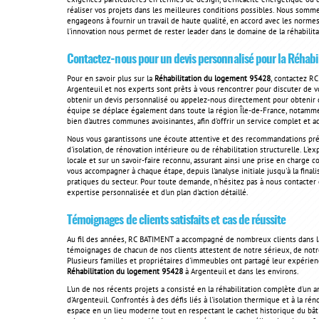
exigences particulières en termes de design, d'efficacité énergétique ou
réaliser vos projets dans les meilleures conditions possibles. Nous somm
engageons à fournir un travail de haute qualité, en accord avec les norme
l'innovation nous permet de rester leader dans le domaine de la réhabilita
Contactez-nous pour un devis personnalisé pour la
Réhabi
Pour en savoir plus sur la
Réhabilitation du logement 95428
, contactez R
Argenteuil et nos experts sont prêts à vous rencontrer pour discuter de vo
obtenir un devis personnalisé ou appelez-nous directement pour obtenir d
équipe se déplace également dans toute la région Île-de-France, notamment
bien d'autres communes avoisinantes, afin d'offrir un service complet et ac
Nous vous garantissons une écoute attentive et des recommandations préci
d'isolation, de rénovation intérieure ou de réhabilitation structurelle. L
locale et sur un savoir-faire reconnu, assurant ainsi une prise en charge c
vous accompagner à chaque étape, depuis l'analyse initiale jusqu'à la fina
pratiques du secteur. Pour toute demande, n'hésitez pas à nous contacter et 
expertise personnalisée et d'un plan d'action détaillé.
Témoignages de clients satisfaits et cas de réussite
Au fil des années, RC BATIMENT a accompagné de nombreux clients dans la t
témoignages de chacun de nos clients attestent de notre sérieux, de notre
Plusieurs familles et propriétaires d'immeubles ont partagé leur expérience
Réhabilitation du logement 95428
à Argenteuil et dans les environs.
L'un de nos récents projets a consisté en la réhabilitation complète d'un 
d'Argenteuil. Confrontés à des défis liés à l'isolation thermique et à la r
espace en un lieu moderne tout en respectant le cachet historique du bâ