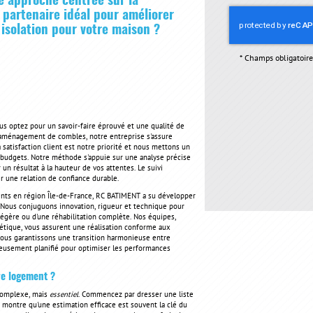
e approche centrée sur la
 partenaire idéal pour améliorer
 isolation pour votre maison ?
*
Champs obligatoire
ous optez pour un savoir-faire éprouvé et une qualité de
'aménagement de combles, notre entreprise s'assure
 satisfaction client est notre priorité et nous mettons un
es budgets. Notre méthode s'appuie sur une analyse précise
 un résultat à la hauteur de vos attentes. Le suivi
r une relation de confiance durable.
ents en région Île-de-France, RC BATIMENT a su développer
. Nous conjuguons innovation, rigueur et technique pour
légère ou d'une réhabilitation complète. Nos équipes,
gétique, vous assurent une réalisation conforme aux
 nous garantissons une transition harmonieuse entre
ieusement planifié pour optimiser les performances
re logement ?
 complexe, mais
essentiel
. Commencez par dresser une liste
e montre qu'une estimation efficace est souvent la clé du