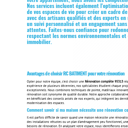
votre appartement, nous avons les compétenc
Nos services incluent également l'optimisati
de vos espaces de vie pour créer un cadre de 
avec des artisans qualifiés et des experts e
un suivi personnalisé et un engagement sans 
attentes. Faites-nous confiance pour redonner
respectant les normes environnementales et 
immobilier.
Avantages de choisir RC BATIMENT pour votre rénovation
Opter pour notre équipe, c'est choisir une
Rénovation complète 95313
réa
expérience de plusieurs décennies, nos spécialistes étudient chaque proje
exceptionnels. Nous combinons techniques de pointe, matériaux innovants
rénovation soit synonyme de qualité durable. Notre approche collaborativ
en bénéficiant des conseils avisés de nos experts, qui intègrent les derni
modernisation des espaces.
Comment savoir si ma maison nécessite une rénovation c
Il est parfois difficile de savoir quand une maison nécessite une rénovat
des installations vétustes ou un plan d'aménagement peu fonctionnel, une
besoins de rénovation. En analysant votre espace, nous identifierons ens