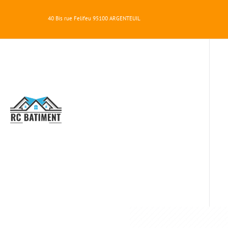
40 Bis rue Felifeu
95100
ARGENTEUIL
RC
BATIMENT
RÉN