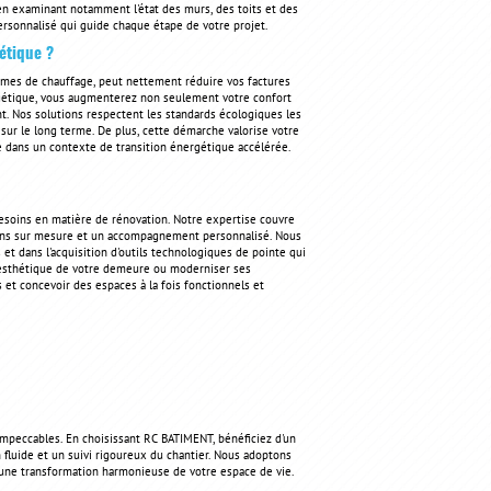
 en examinant notamment l'état des murs, des toits et des
rsonnalisé qui guide chaque étape de votre projet.
étique ?
stèmes de chauffage, peut nettement réduire vos factures
étique, vous augmenterez non seulement votre confort
t. Nos solutions respectent les standards écologiques les
sur le long terme. De plus, cette démarche valorise votre
e dans un contexte de transition énergétique accélérée.
soins en matière de rénovation. Notre expertise couvre
tions sur mesure et un accompagnement personnalisé. Nous
et dans l'acquisition d'outils technologiques de pointe qui
 l'esthétique de votre demeure ou moderniser ses
s et concevoir des espaces à la fois fonctionnels et
 impeccables. En choisissant RC BATIMENT, bénéficiez d'un
 fluide et un suivi rigoureux du chantier. Nous adoptons
si une transformation harmonieuse de votre espace de vie.