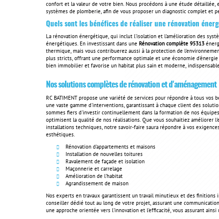
confort et la valeur de votre bien. Nous procédons à une étude détaillée,
systèmes de plomberie, afin de vous proposer un diagnostic complet et pe
Quels sont les bénéfices de réaliser une rénovation énerg
La rénovation énergétique, qui inclut l'isolation et l'amélioration des sy
énergétiques. En investissant dans une
Rénovation complète 95313
énerg
thermique, mais vous contribuerez aussi à la protection de l'environnemen
plus stricts, offrant une performance optimale et une économie d'énergie 
bien immobilier et favorise un habitat plus sain et moderne, indispensabl
Nos solutions complètes de rénovation et d'aménagement
RC BATIMENT propose une variété de services pour répondre à tous vos be
une vaste gamme d'interventions, garantissant à chaque client des solu
sommes fiers d'investir continuellement dans la formation de nos équipes 
optimisent la qualité de nos réalisations. Que vous souhaitiez améliorer
installations techniques, notre savoir-faire saura répondre à vos exigence
esthétiques.
Rénovation d'appartements et maisons
Installation de nouvelles toitures
Ravalement de façade et isolation
Maçonnerie et carrelage
Amélioration de l'habitat
Agrandissement de maison
Nos experts en travaux garantissent un travail minutieux et des finitions
conseiller dédié tout au long de votre projet, assurant une communication
une approche orientée vers l'innovation et l'efficacité, vous assurant ain