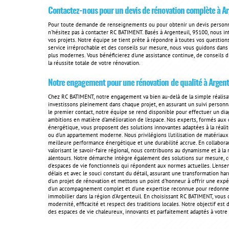
Contactez-nous pour un devis de rénovation complète à Ar
Pour toute demande de renseignements ou pour obtenir un devis person
n'hésitez pas à contacter RC BATIMENT. Basés à Argenteuil, 95100, nous in
vos projets. Notre équipe se tient prête à répondre à toutes vos questions 
service irréprochable et des conseils sur mesure, nous vous guidons dans
plus modernes. Vous bénéficierez d'une assistance continue, de conseils d'
la réussite totale de votre rénovation.
Notre engagement pour une rénovation de qualité à Argente
Chez RC BATIMENT, notre engagement va bien au-delà de la simple réalisa
investissons pleinement dans chaque projet, en assurant un suivi personna
le premier contact, notre équipe se rend disponible pour effectuer un dia
ambitions en matière d'amélioration de l'espace. Nos experts, formés aux
énergétique, vous proposent des solutions innovantes adaptées à la réalit
ou d'un appartement moderne. Nous privilégions l'utilisation de matériaux
meilleure performance énergétique et une durabilité accrue. En collabora
valorisant le savoir-faire régional, nous contribuons au dynamisme et à la
alentours. Notre démarche intègre également des solutions sur mesure, c
d'espaces de vie fonctionnels qui répondent aux normes actuelles. L'ensem
délais et avec le souci constant du détail, assurant une transformation 
d'un projet de rénovation et mettons un point d'honneur à offrir une expér
d'un accompagnement complet et d'une expertise reconnue pour redonner v
immobilier dans la région d'Argenteuil. En choisissant RC BATIMENT, vous o
modernité, efficacité et respect des traditions locales. Notre objectif es
des espaces de vie chaleureux, innovants et parfaitement adaptés à votre s