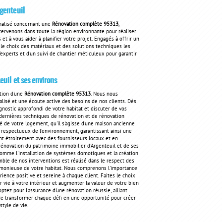
genteuil
nalisé concernant une
Rénovation complète 95313
,
tervenons dans toute la région environnante pour réaliser
et à vous aider à planifier votre projet. Engagés à offrir un
 le choix des matériaux et des solutions techniques les
experts et d'un suivi de chantier méticuleux pour garantir
uil et ses environs
tion d'une
Rénovation complète 95313
. Nous nous
lisé et une écoute active des besoins de nos clients. Dès
gnostic approfondi de votre habitat et discuter de vos
 dernières techniques de rénovation et de rénovation
é de votre logement, qu'il s'agisse d'une maison ancienne
 respectueux de l'environnement, garantissant ainsi une
nt étroitement avec des fournisseurs locaux et en
 rénovation du patrimoine immobilier d'Argenteuil et de ses
omme l'installation de systèmes domotiques et la création
ble de nos interventions est réalisé dans le respect des
harmonieuse de votre habitat. Nous comprenons l'importance
ience positive et sereine à chaque client. Faites le choix
ie à votre intérieur et augmenter la valeur de votre bien
ptez pour l'assurance d'une rénovation réussie, alliant
t de transformer chaque défi en une opportunité pour créer
tyle de vie.