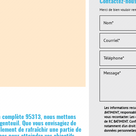
Contactez-nou
Merci de bien vouloir rem
Les informations recue
BATIMENT
, responsab
n complète 95313
, nous mettons
vous recontacter. Les
de RC BATIMENT. Conf
rgenteuil. Que vous envisagiez de
notamment d'un droit d
lement de rafraîchir une partie de
données personnelles 