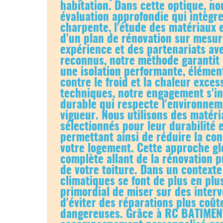
habitation. Dans cette optique, n
évaluation approfondie qui intègre
charpente, l'étude des matériaux e
d'un plan de rénovation sur mesur
expérience et des partenariats av
reconnus, notre méthode garantit 
une isolation performante, élément
contre le froid et la chaleur exce
techniques, notre engagement s'i
durable qui respecte l'environnem
vigueur. Nous utilisons des matéri
sélectionnés pour leur durabilité et
permettant ainsi de réduire la c
votre logement. Cette approche glo
complète allant de la rénovation pu
de votre toiture. Dans un contexte
climatiques se font de plus en plus
primordial de miser sur des interv
d'éviter des réparations plus coût
dangereuses. Grâce à RC BATIMENT