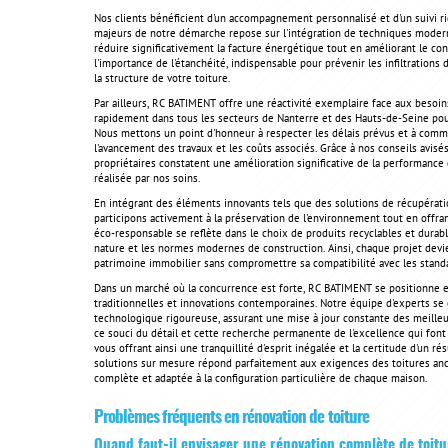
Nos clients bénéficient d'un accompagnement personnalisé et d'un suivi ri
majeurs de notre démarche repose sur l'intégration de techniques modern
réduire significativement la facture énergétique tout en améliorant le co
l'importance de l'étanchéité, indispensable pour prévenir les infiltrations
la structure de votre toiture.
Par ailleurs, RC BATIMENT offre une réactivité exemplaire face aux besoin
rapidement dans tous les secteurs de Nanterre et des Hauts-de-Seine pour
Nous mettons un point d'honneur à respecter les délais prévus et à comm
l'avancement des travaux et les coûts associés. Grâce à nos conseils avis
propriétaires constatent une amélioration significative de la performance
réalisée par nos soins.
En intégrant des éléments innovants tels que des solutions de récupérati
participons activement à la préservation de l'environnement tout en offra
éco-responsable se reflète dans le choix de produits recyclables et durable
nature et les normes modernes de construction. Ainsi, chaque projet devien
patrimoine immobilier sans compromettre sa compatibilité avec les stand
Dans un marché où la concurrence est forte, RC BATIMENT se positionne en 
traditionnelles et innovations contemporaines. Notre équipe d'experts se 
technologique rigoureuse, assurant une mise à jour constante des meilleur
ce souci du détail et cette recherche permanente de l'excellence qui font t
vous offrant ainsi une tranquillité d'esprit inégalée et la certitude d'un ré
solutions sur mesure répond parfaitement aux exigences des toitures a
complète et adaptée à la configuration particulière de chaque maison.
Problèmes fréquents en rénovation de toiture
Quand faut-il envisager une rénovation complète de toitu