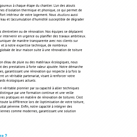
goureux à chaque étape du chantier. L'un des atouts
es d'isolation thermique et phonique, ce qui permet de
nfort intérieur de votre logement. Nous
étudions
aussi
 d'eau et l'accumulation d'humidité susceptible de dégrader
s d'entretien ou de rénovation. Nos équipes se déplacent
 intervenir en urgence ou planifier des travaux ambitieux.
uniquer de manière transparente avec nos clients sur
és et à notre expertise technique, de nombreux
 globale de leur maison suite à une rénovation de toiture
on d'eau de pluie ou des matériaux écologiques, nous
nt des prestations à forte valeur ajoutée. Notre démarche
s, garantissant une rénovation qui respecte à la fois la
t un véritable partenariat, visant à renforcer votre
ards écologiques actuels.
véritable pionnier par sa capacité à allier techniques
distingue par une formation continue et une veille
es pratiques en matière de rénovation de toitures. C'est
oute la différence lors de l'optimisation de votre toiture,
sultat pérenne. Enfin, notre capacité à intégrer des
nciennes comme modernes, garantissant une solution
re ?