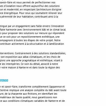
 savoir-faire et nous permet de perfectionner nos
s d'isolation nous offrent aujourd'hui des solutions
on et modernité, en respectant l'architecture d'origine
nce énergétique. Pour ceux qui souhaitent rénover leur
pérennité de leur habitation, contribuant ainsi à la
tingue par un engagement sans faille envers l'innovation
faite harmonie avec l'environnement bâti et le climat local.
ts pour proposer des solutions sur mesure qui répondent
 Que ce soit pour un repositionnement esthétique, une
ccompagnons à toutes les étapes de votre projet. Notre
ontribuer activement à la sécurisation et à l'amélioration
nterventions. Contrairement à des solutions standardisées,
, son exposition aux aléas climatiques, et les choix de
égions une approche pragmatique et esthétique, visant à
 les intempéries. Ce soin du détail, associé à notre
r votre maison à Nanterre et dans toute la région des
érence
ur et savoir-faire, transforme complètement l'apparence et
ttentive implique une analyse complète du bâti avant toute
, de la charpente aux finitions, en identifiant les
s matériaux de haute qualité, nous garantissons non
ace aux conditions climatiques variables de Nanterre et de