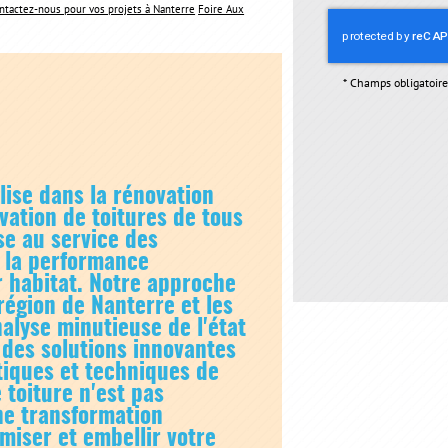
ntactez-nous pour vos projets à Nanterre
Foire Aux
*
Champs obligatoire
lise dans la
rénovation
vation de toitures de tous
se au service des
r la performance
r habitat. Notre approche
région de Nanterre et les
alyse minutieuse de l'état
à des solutions innovantes
tiques et techniques de
 toiture n'est pas
ne transformation
imiser et embellir votre