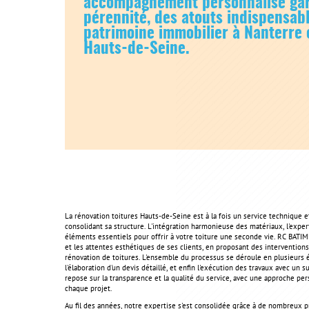
accompagnement personnalisé gara
pérennité, des atouts indispensabl
patrimoine immobilier à Nanterre 
Hauts-de-Seine.
La rénovation toitures Hauts-de-Seine est à la fois un service technique e
consolidant sa structure. L'intégration harmonieuse des matériaux, l'expert
éléments essentiels pour offrir à votre toiture une seconde vie. RC BATIM
et les attentes esthétiques de ses clients, en proposant des interventions
rénovation de toitures. L'ensemble du processus se déroule en plusieurs 
l'élaboration d'un devis détaillé, et enfin l'exécution des travaux avec un 
repose sur la transparence et la qualité du service, avec une approche p
chaque projet.
Au fil des années, notre expertise s'est consolidée grâce à de nombreux 