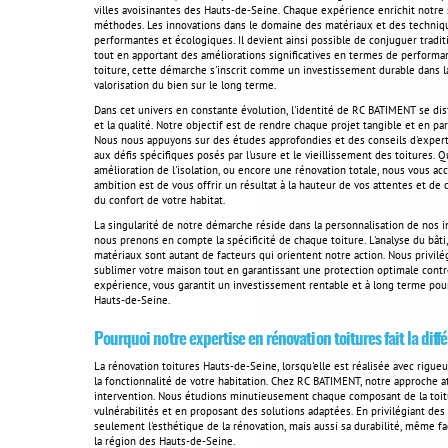
villes avoisinantes des Hauts-de-Seine. Chaque expérience enrichit notre
méthodes. Les innovations dans le domaine des matériaux et des technique
performantes et écologiques. Il devient ainsi possible de conjuguer traditi
tout en apportant des améliorations significatives en termes de performa
toiture, cette démarche s'inscrit comme un investissement durable dans la 
valorisation du bien sur le long terme.
Dans cet univers en constante évolution, l'identité de RC BATIMENT se dis
et la qualité. Notre objectif est de rendre chaque projet tangible et en par
Nous nous appuyons sur des études approfondies et des conseils d'exper
aux défis spécifiques posés par l'usure et le vieillissement des toitures.
amélioration de l'isolation, ou encore une rénovation totale, nous vous a
ambition est de vous offrir un résultat à la hauteur de vos attentes et de c
du confort de votre habitat.
La singularité de notre démarche réside dans la personnalisation de nos i
nous prenons en compte la spécificité de chaque toiture. L'analyse du bâti
matériaux sont autant de facteurs qui orientent notre action. Nous privil
sublimer votre maison tout en garantissant une protection optimale contre
expérience, vous garantit un investissement rentable et à long terme pou
Hauts-de-Seine.
Pourquoi notre expertise en rénovation toitures fait la diff
La rénovation toitures Hauts-de-Seine, lorsqu'elle est réalisée avec rigue
la fonctionnalité de votre habitation. Chez RC BATIMENT, notre approche a
intervention. Nous étudions minutieusement chaque composant de la toiture
vulnérabilités et en proposant des solutions adaptées. En privilégiant de
seulement l'esthétique de la rénovation, mais aussi sa durabilité, même f
la région des Hauts-de-Seine.