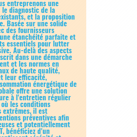
ous entreprenons une
 le diagnostic de la
xistants, et la proposition
e. Basée sur une solide
ec des fournisseurs
une étanchéité parfaite et
s essentiels pour lutter
ssive. Au-delà des aspects
nscrit dans une démarche
ent et les normes en
aux de haute qualité,
 leur efficacité,
onsommation énergétique de
bale offre une solution
re à l'entretien régulier
 où les conditions
 extrêmes, il est
entions préventives afin
euses et potentiellement
, bénéficiez d'un