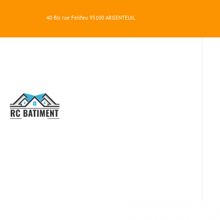
40 Bis rue Felifeu
95100
ARGENTEUIL
RC
BATIMENT
RÉNOVATION 