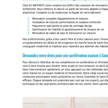
Chez RC BATIMENT, notre vocation est d'offrir des solutions de rénovation
esthétisme. Nous mettons en œuvre un panel de services adaptés à chaque pr
d'optimiser l'isolation ou de moderniser la façade de votre bâtiment.
Rénovation complète d'appartements et maisons
Installation de toitures performantes et isolation renforcée
Maçonnerie spécialisée et pose de carrelage design
Optimisation de l'habitat et agrandissement de l'espace de vie
Rénovation de salles de bain et menuiserie sur mesure
Nos professionnels, grâce à leur savoir-faire et à leur passion pour l'inn
scrupuleusement les délais et les exigences du marché local de Saint-Oue
conjuguant modernité et tradition pour répondre aux attentes des habitan
Demandez votre devis pour une surélévation maison à Sai
Pour découvrir l'étendue de nos compétences en surélévation et rénovati
sont à votre écoute pour étudier votre projet et vous proposer un devis p
Nous interviendrons rapidement, en nous appuyant sur des méthodes épro
votre maison en un espace moderne et fonctionnel. Notre siège social e
communes avoisinantes telles qu'Asnières-sur-Seine, Colombes et Saint-De
efficace. Chaque demande est examinée avec soin par nos experts, qui éla
techniques et des aspirations architecturales de nos clients. Votre satisfa