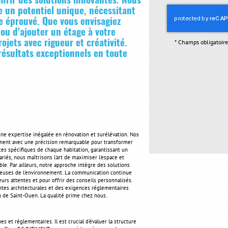
frir des solutions innovantes. Nous
 un potentiel unique, nécessitant
e éprouvé. Que vous envisagiez
ou d'ajouter un étage à votre
jets avec rigueur et créativité.
*
Champs obligatoire
résultats exceptionnels en toute
ne expertise inégalée en rénovation et surélévation. Nos
nnent avec une précision remarquable pour transformer
es spécifiques de chaque habitation, garantissant un
variés, nous maîtrisons l'art de maximiser l'espace et
le. Par ailleurs, notre approche intègre des solutions
ueuses de l'environnement. La communication continue
rs attentes et pour offrir des conseils personnalisés.
ntes architecturales et des exigences réglementaires
n de Saint-Ouen. La qualité prime chez nous.
 et réglementaires. Il est crucial d'évaluer la structure