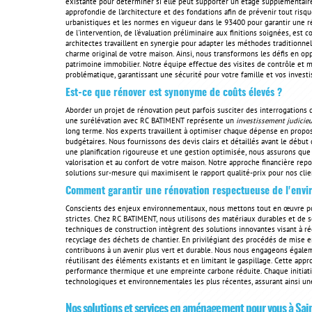
existante pour déterminer si elle peut supporter un étage supplémentai
approfondie de l'architecture et des fondations afin de prévenir tout risq
urbanistiques et les normes en vigueur dans le 93400 pour garantir une r
de l'intervention, de l'évaluation préliminaire aux finitions soignées, est 
architectes travaillent en synergie pour adapter les méthodes traditionne
charme original de votre maison. Ainsi, nous transformons les défis en opp
patrimoine immobilier. Notre équipe effectue des visites de contrôle et met
problématique, garantissant une sécurité pour votre famille et vos invest
Est-ce que rénover est synonyme de coûts élevés ?
Aborder un projet de rénovation peut parfois susciter des interrogations 
une surélévation avec RC BATIMENT représente un
investissement judicie
long terme. Nos experts travaillent à optimiser chaque dépense en propos
budgétaires. Nous fournissons des devis clairs et détaillés avant le début
une planification rigoureuse et une gestion optimisée, nous assurons qu
valorisation et au confort de votre maison. Notre approche financière repo
solutions sur-mesure qui maximisent le rapport qualité-prix pour nos clie
Comment garantir une rénovation respectueuse de l'env
Conscients des enjeux environnementaux, nous mettons tout en œuvre p
strictes. Chez RC BATIMENT, nous utilisons des matériaux durables et de so
techniques de construction intègrent des solutions innovantes visant à r
recyclage des déchets de chantier. En privilégiant des procédés de mise
contribuons à un avenir plus vert et durable. Nous nous engageons égale
réutilisant des éléments existants et en limitant le gaspillage. Cette app
performance thermique et une empreinte carbone réduite. Chaque initiativ
technologiques et environnementales les plus récentes, assurant ainsi un
Nos solutions et services en aménagement pour vous à Sa