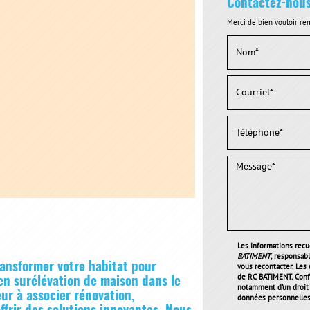
Contactez-nou
Merci de bien vouloir rem
Les informations recue
BATIMENT
, responsab
ansformer votre habitat pour
vous recontacter. Les
de RC BATIMENT. Conf
 en surélévation de maison dans le
notamment d'un droit d
ur à associer rénovation,
données personnelles 