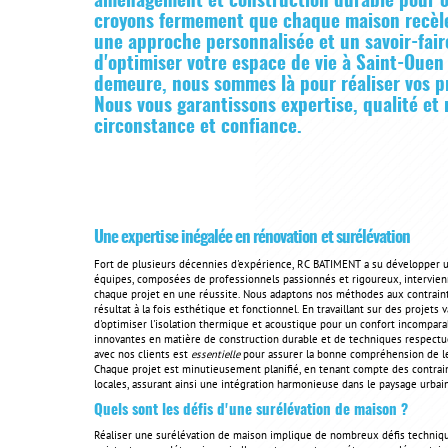
aménagement et construction durable pour of
croyons fermement que chaque maison recèle
une approche personnalisée et un savoir-fair
d'optimiser votre espace de vie à Saint-Ouen 
demeure, nous sommes là pour réaliser vos pro
Nous vous garantissons expertise, qualité et 
circonstance et confiance.
Une expertise inégalée en rénovation et surélévation
Fort de plusieurs décennies d'expérience, RC BATIMENT a su développer u
équipes, composées de professionnels passionnés et rigoureux, intervie
chaque projet en une réussite. Nous adaptons nos méthodes aux contraint
résultat à la fois esthétique et fonctionnel. En travaillant sur des projets 
d'optimiser l'isolation thermique et acoustique pour un confort incomparab
innovantes en matière de construction durable et de techniques respect
avec nos clients est
essentielle
pour assurer la bonne compréhension de leu
Chaque projet est minutieusement planifié, en tenant compte des contrai
locales, assurant ainsi une intégration harmonieuse dans le paysage urbai
Quels sont les défis d'une surélévation de maison ?
Réaliser une surélévation de maison implique de nombreux défis techniques