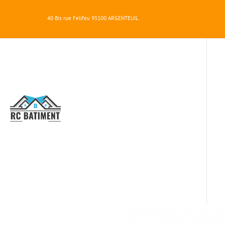
40 Bis rue Felifeu
95100
ARGENTEUIL
RC
BATIMENT
SUR