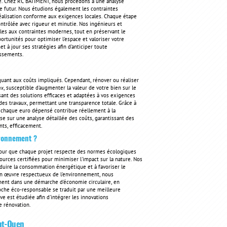
re. Chez RC BATIMENT, nous procédons à une analyse
ue futur. Nous étudions également les contraintes
éalisation conforme aux exigences locales. Chaque étape
contrôlée avec rigueur et minutie. Nos ingénieurs et
lles aux contraintes modernes, tout en préservant le
ortunités pour optimiser l'espace et valoriser votre
 à jour ses stratégies afin d'anticiper toute
issements.
quant aux coûts impliqués. Cependant, rénover ou réaliser
ux
, susceptible d'augmenter la valeur de votre bien sur le
ant des solutions efficaces et adaptées à vos exigences
 des travaux, permettant une transparence totale. Grâce à
e chaque euro dépensé contribue réellement à la
se sur une analyse détaillée des coûts, garantissant des
nts, efficacement.
ironnement ?
our que chaque projet respecte des normes écologiques
urces certifiées pour minimiser l'impact sur la nature. Nos
éduire la consommation énergétique et à favoriser le
 en œuvre respectueux de l'environnement, nous
ment dans une démarche d'économie circulaire, en
roche éco-responsable se traduit par une meilleure
e est étudiée afin d'intégrer les innovations
e rénovation.
int-Ouen