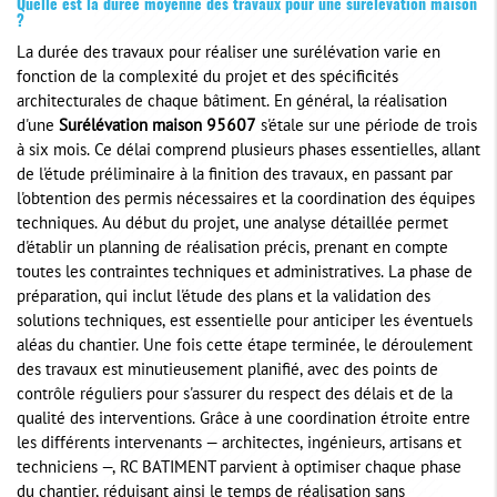
Quelle est la durée moyenne des travaux pour une surélévation maison
?
La durée des travaux pour réaliser une surélévation varie en
fonction de la complexité du projet et des spécificités
architecturales de chaque bâtiment. En général, la réalisation
d'une
Surélévation maison 95607
s'étale sur une période de trois
à six mois. Ce délai comprend plusieurs phases essentielles, allant
de l'étude préliminaire à la finition des travaux, en passant par
l'obtention des permis nécessaires et la coordination des équipes
techniques. Au début du projet, une analyse détaillée permet
d'établir un planning de réalisation précis, prenant en compte
toutes les contraintes techniques et administratives. La phase de
préparation, qui inclut l'étude des plans et la validation des
solutions techniques, est essentielle pour anticiper les éventuels
aléas du chantier. Une fois cette étape terminée, le déroulement
des travaux est minutieusement planifié, avec des points de
contrôle réguliers pour s'assurer du respect des délais et de la
qualité des interventions. Grâce à une coordination étroite entre
les différents intervenants — architectes, ingénieurs, artisans et
techniciens —, RC BATIMENT parvient à optimiser chaque phase
du chantier, réduisant ainsi le temps de réalisation sans