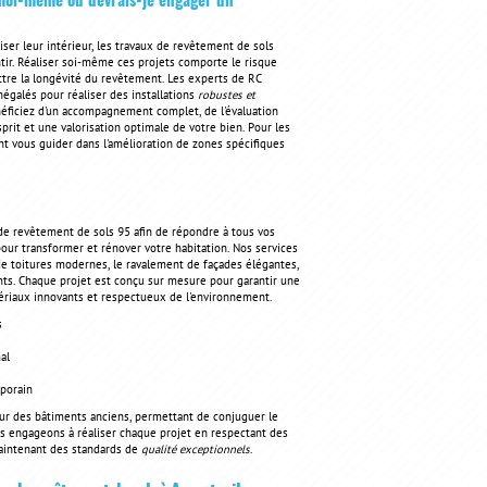
 moi-même ou devrais-je engager un
er leur intérieur, les travaux de revêtement de sols
ir. Réaliser soi-même ces projets comporte le risque
ettre la longévité du revêtement. Les experts de RC
égalés pour réaliser des installations
robustes et
énéficiez d'un accompagnement complet, de l'évaluation
esprit et une valorisation optimale de votre bien. Pour les
t vous guider dans l'amélioration de zones spécifiques
de revêtement de sols 95 afin de répondre à tous vos
our transformer et rénover votre habitation. Nos services
 de toitures modernes, le ravalement de façades élégantes,
ants. Chaque projet est conçu sur mesure pour garantir une
tériaux innovants et respectueux de l'environnement.
s
al
mporain
sur des bâtiments anciens, permettant de conjuguer le
s engageons à réaliser chaque projet en respectant des
 maintenant des standards de
qualité exceptionnels
.