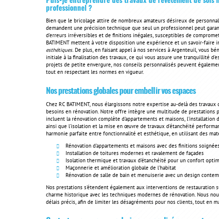
Puis-je entreprendre des travaux de revêtement de sols
professionnel ?
Bien que le bricolage attire de nombreux amateurs désireux de personnalis
demandent une précision technique que seul un professionnel peut garant
d'erreurs irréversibles et de finitions inégales, susceptibles de comprom
BATIMENT mettent à votre disposition une expérience et un savoir-faire in
esthétiques
. De plus, en faisant appel à nos services à Argenteuil, vous b
initiale à la finalisation des travaux, ce qui vous assure une tranquillité d'
projets de petite envergure, nos conseils personnalisés peuvent égalemen
tout en respectant les normes en vigueur.
Nos prestations globales pour embellir vos espaces
Chez RC BATIMENT, nous élargissons notre expertise au-delà des travaux 
besoins en rénovation. Notre offre intègre une multitude de prestations p
incluent la rénovation complète d'appartements et maisons, l'installation
ainsi que l'isolation et la mise en œuvre de travaux d'étanchéité perform
harmonie parfaite entre fonctionnalité et esthétique, en utilisant des ma
Rénovation d'appartements et maisons avec des finitions soignée
Installation de toitures modernes et ravalement de façades
Isolation thermique et travaux d'étanchéité pour un confort optim
Maçonnerie et amélioration globale de l'habitat
Rénovation de salle de bain et menuiserie avec un design conte
Nos prestations s'étendent également aux interventions de restauration 
charme historique avec les techniques modernes de rénovation. Nous nou
délais précis, afin de limiter les désagréments pour nos clients, tout en