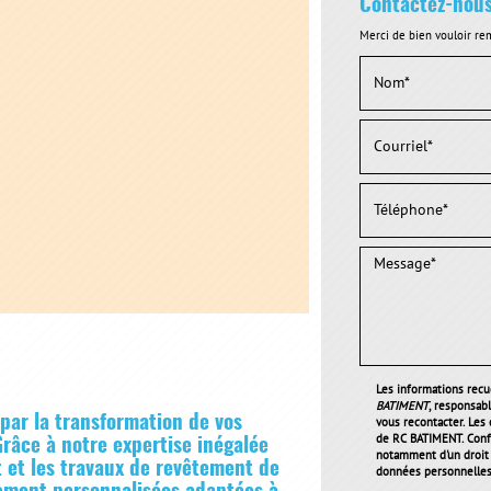
Contactez-nou
Merci de bien vouloir rem
Les informations recue
BATIMENT
, responsab
ar la transformation de vos
vous recontacter. Les
de RC BATIMENT. Conf
Grâce à notre expertise inégalée
notamment d'un droit d
at et les travaux de revêtement de
données personnelles 