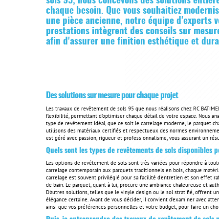
sols 95, nous concevons des solutions entiè
chaque besoin. Que vous souhaitiez modernise
une pièce ancienne, notre équipe d'experts 
prestations intègrent des conseils sur mesu
afin d'assurer une finition esthétique et dur
Des solutions sur mesure pour chaque projet
Les travaux de revêtement de sols 95 que nous réalisons chez RC BATIM
flexibilité, permettant d'optimiser chaque détail de votre espace. Nous a
type de revêtement idéal, que ce soit le carrelage moderne, le parquet ch
utilisons des matériaux certifiés et respectueux des normes environnemen
est géré avec passion, rigueur et professionnalisme, vous assurant un résu
Quels sont les types de revêtements de sols disponibles 
Les options de revêtement de sols sont très variées pour répondre à tout
carrelage contemporain aux parquets traditionnels en bois, chaque matéri
carrelage est souvent privilégié pour sa facilité d'entretien et son effet r
de bain. Le parquet, quant à lui, procure une ambiance chaleureuse et auth
D'autres solutions, telles que le vinyle design ou le sol stratifié, offren
élégance certaine. Avant de vous décider, il convient d'examiner avec attent
ainsi que vos préférences personnelles et votre budget, pour faire un choi