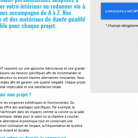
rement personnalisées adaptées à
r votre intérieur ou redonner vie à
vous accompagne de A à Z. Nos
re et des matériaux de
haute qualité
able pour chaque projet.
*
Champs obligatoire
ENT reposent sur une approche méticuleuse et une grande
nalysons vos besoins spécifiques afin de recommander le
aleureux ou encore d'autres alternatives innovantes. Nous
tales afin de garantir une qualité inégalée. Chaque projet
ltat impeccable et une satisfaction totale.
pour mon projet ?
es les exigences esthétiques et fonctionnelles. Du
au offre des avantages spécifiques. Par exemple, le
afraîchissant dans les espaces comme la cuisine ou la salle
entique, idéale pour le salon ou la chambre à coucher.
t une alternative économique tout en conservant une
ion l'utilisation de l'espace, la fréquentation de la pièce
x éclairé et durable.