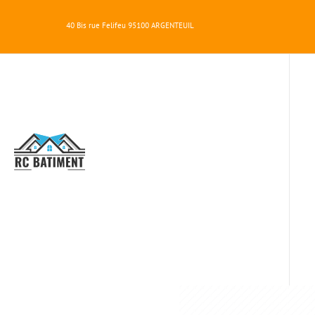
40 Bis rue Felifeu
95100
ARGENTEUIL
RC
BATIMENT
TRAV