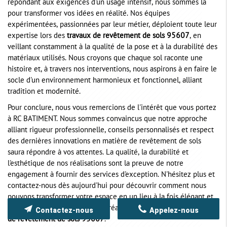
répondant aux exigences d'un usage intensif, nous sommes là
pour transformer vos idées en réalité. Nos équipes
expérimentées, passionnées par leur métier, déploient toute leur
expertise lors des
travaux de revêtement de sols 95607
, en
veillant constamment à la qualité de la pose et à la durabilité des
matériaux utilisés. Nous croyons que chaque sol raconte une
histoire et, à travers nos interventions, nous aspirons à en faire le
socle d'un environnement harmonieux et fonctionnel, alliant
tradition et modernité.
Pour conclure, nous vous remercions de l'intérêt que vous portez
à RC BATIMENT. Nous sommes convaincus que notre approche
alliant rigueur professionnelle, conseils personnalisés et respect
des dernières innovations en matière de revêtement de sols
saura répondre à vos attentes. La qualité, la durabilité et
l'esthétique de nos réalisations sont la preuve de notre
engagement à fournir des services d'exception. N'hésitez plus et
contactez-nous dès aujourd'hui pour découvrir comment nous
pouvons transformer votre espace en un lieu à la fois élégant et
résistant, digne des plus belles réalisations en matière de
travaux
Contactez-nous
Appelez-nous
de revêtement de sols 95607
.