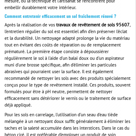
mesure, où la technique et l'artisanat se rencontrent pour
embellir durablement votre intérieur.
Comment entretenir efficacement un sol fraîchement rénové ?
Après la réalisation de vos
travaux de revêtement de sols 95607
,
l'entretien régulier du sol est essentiel afin d'en préserver l'éclat
et la durabilité. Un nettoyage adapté prolonge la vie du matériau
tout en évitant des coûts de réparation ou de remplacement
prématuré. La première étape consiste à dépoussiérer
régulièrement le sol à l'aide d'un balai doux ou d'un aspirateur
muni d'une brosse spécifique, afin d'éliminer les particules
abrasives qui pourraient user la surface. Il est également
recommandé de nettoyer les sols avec des produits spécialement
conçus pour le type de revêtement installé. Ces produits, souvent
formulés pour être à pH neutre, permettent de nettoyer
efficacement sans détériorer le vernis ou le traitement de surface
déjà appliqué.
Pour les sols en carrelage, l'utilisation d'un seau d'eau tiède
mélangée à un nettoyant doux suffit généralement à éliminer les
taches et la saleté accumulée dans les interstices. Dans le cas du
béton ciré, il est préférable d'employer un produit de soin