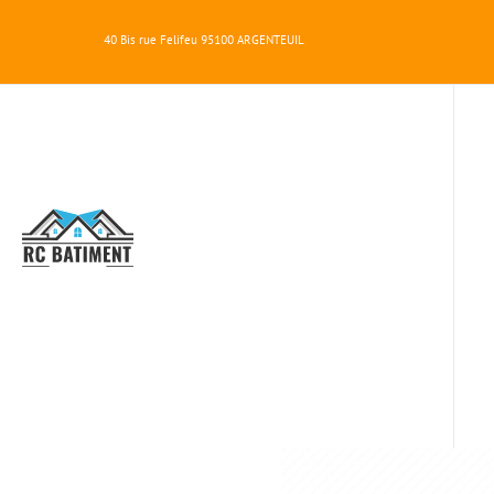
40 Bis rue Felifeu
95100
ARGENTEUIL
RC
BATIMENT
VOLETS 