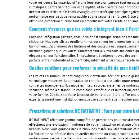
votre résidence. Le matériau offre une légèreté avantageuse tout en garan
climatiques. L'entretien régulier est simplifié, et la diversité des finiti
décoration extérieure. Ce choix
écologique
et esthétique participe égalem
performance énergétique remarquable et une sécurité renforcée. Grâce à 
offrir une protection durable tout en embellissant votre façade et en amél
Comment s'assurer que les volets s'intègrent bien à l'arc
Pour une intégration parfaite, chaque volet est fabriqué selon des mesures
résidence. Nos spécialistes étudient minutieusement les dimensions et l'
harmonieux. L'alignement des finitions et des couleurs est soigneusement 
méthode garantit que les volets s'adaptent tant aux maisons anciennes q
élégance et leur fonctionnalité. En collaborant étroitement avec des arc
parfaite entre modernité et authenticité, sublimant ainsi chaque façade r
Quelles solutions pour renforcer la sécurité de mon habit
Les volets en aluminium sont conçus pour offrir une sécurité accrue grâc
verrouillage modernes. Leur installation contribue à dissuader toute tenta
contre les intempéries. Nos modèles intégrés à des systèmes de motorisa
sécurisée, même à distance. En combinant l'esthétique et la fonction, ces
votre famille. Ce choix renforce la valeur de votre propriété et offre une 
experts assurent une installation minutieuse et un entretien régulier pou
Prestations et solutions RC BATIMENT : Tout pour votre ha
RC BATIMENT offre une gamme complète de prestations pour transformer v
effectuent une évaluation minutieuse de votre installation existante afi
besoins. Nous vous guidons dans le choix des matériaux, des finitions e
La fabrication se déroule dans un atelier moderne où chaque volet est conç
professionnels expérimentés, garantissant un rendu impeccable et une séc