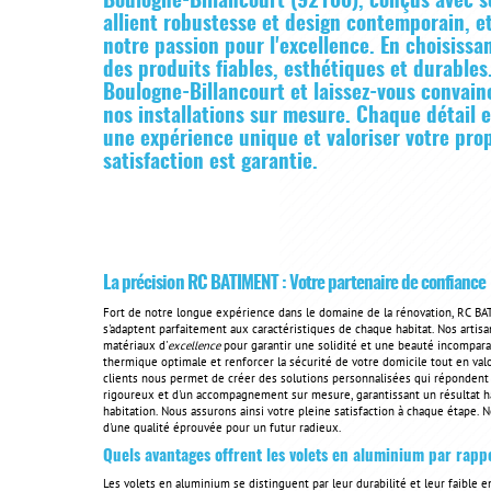
Boulogne-Billancourt (92100), conçus avec so
allient robustesse et design contemporain, et
notre passion pour l'excellence. En choisiss
des produits fiables, esthétiques et durables
Boulogne-Billancourt et laissez-vous convaincr
nos installations sur mesure. Chaque détail e
une expérience unique et valoriser votre prop
satisfaction est garantie.
La précision RC BATIMENT : Votre partenaire de confiance
Fort de notre longue expérience dans le domaine de la rénovation, RC B
s'adaptent parfaitement aux caractéristiques de chaque habitat. Nos artisa
matériaux d'
excellence
pour garantir une solidité et une beauté incomparab
thermique optimale et renforcer la sécurité de votre domicile tout en valo
clients nous permet de créer des solutions personnalisées qui répondent à
rigoureux et d'un accompagnement sur mesure, garantissant un résultat h
habitation. Nous assurons ainsi votre pleine satisfaction à chaque étape.
d'une qualité éprouvée pour un futur radieux.
Quels avantages offrent les volets en aluminium par rapp
Les volets en aluminium se distinguent par leur durabilité et leur faible e