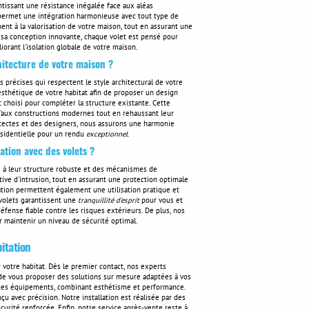
tissant une résistance inégalée face aux aléas
ons permet une intégration harmonieuse avec tout type de
ent à la valorisation de votre maison, tout en assurant une
sa conception innovante, chaque volet est pensé pour
iorant l'isolation globale de votre maison.
hitecture de votre maison ?
 précises qui respectent le style architectural de votre
esthétique de votre habitat afin de proposer un design
choisi pour compléter la structure existante. Cette
u'aux constructions modernes tout en rehaussant leur
hitectes et des designers, nous assurons une harmonie
ésidentielle pour un rendu
exceptionnel
.
ation avec des volets ?
e à leur structure robuste et des mécanismes de
tive d'intrusion, tout en assurant une protection optimale
tion permettent également une utilisation pratique et
 volets garantissent une
tranquillité d'esprit
pour vous et
défense fiable contre les risques extérieurs. De plus, nos
r maintenir un niveau de sécurité optimal.
bitation
otre habitat. Dès le premier contact, nos experts
n de vous proposer des solutions sur mesure adaptées à vos
t des équipements, combinant esthétisme et performance.
u avec précision. Notre installation est réalisée par des
urité renforcée. Enfin, notre service après-vente reste à