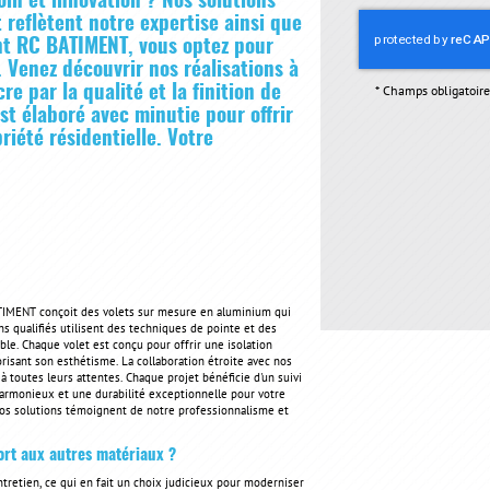
in et innovation ? Nos solutions
 reflètent notre expertise ainsi que
ant RC BATIMENT, vous optez pour
. Venez découvrir nos réalisations à
e par la qualité et la finition de
*
Champs obligatoire
st élaboré avec minutie pour offrir
riété résidentielle. Votre
ATIMENT conçoit des volets sur mesure en aluminium qui
ns qualifiés utilisent des techniques de pointe et des
le. Chaque volet est conçu pour offrir une isolation
risant son esthétisme. La collaboration étroite avec nos
 toutes leurs attentes. Chaque projet bénéficie d'un suivi
armonieux et une durabilité exceptionnelle pour votre
 Nos solutions témoignent de notre professionnalisme et
ort aux autres matériaux ?
ntretien, ce qui en fait un choix judicieux pour moderniser